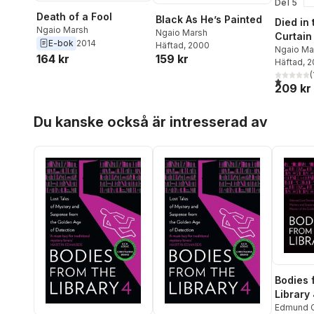
Del 5
Death of a Fool
Black As He’s Painted
Died in 
Ngaio Marsh
Ngaio Marsh
Curtain
E-bok
2014
Häftad
, 2000
Brother
Ngaio Ma
164 kr
159 kr
Häftad
, 
(
1,0
utav 5 
209 kr
Hoppa över listan
Du kanske också är intresserad av
Bodies 
Library
Edmund C