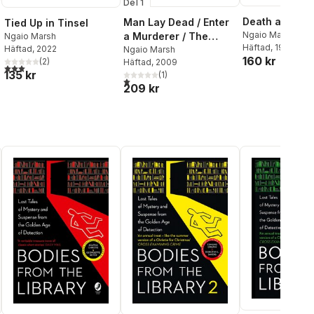
Del 1
Death at the D
Man Lay Dead / Enter
Tied Up in Tinsel
Ngaio Marsh
a Murderer / The
Ngaio Marsh
Häftad
, 1999
Häftad
, 2022
Nursing Home Murder
Ngaio Marsh
160 kr
(
2
)
Häftad
, 2009
3,0
utav 5 stjärnor. Totalt antal röster:
135 kr
(
1
)
1,0
utav 5 stjärnor. Totalt antal röster:
209 kr