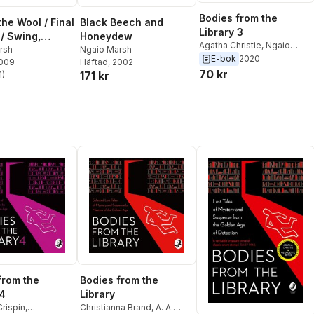
Bodies from the
the Wool / Final
Black Beech and
Library 3
 / Swing,
Honeydew
Agatha Christie
,
Ngaio
, Swing
rsh
Ngaio Marsh
Marsh
,
Dorothy L. Sayers
,
E-bok
2020
2009
Häftad
, 2002
Anthony Berkeley
,
Nicholas
70 kr
171 kr
1
)
stjärnor. Totalt antal röster:
Blake
,
Tony Medawar
from the
Bodies from the
 4
Library
rispin
,
Christianna Brand
,
A. A.