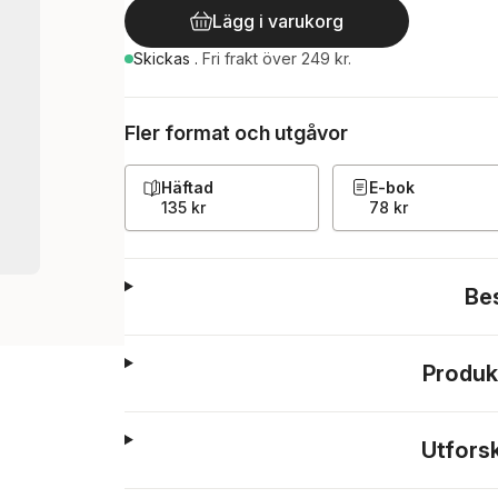
Lägg i varukorg
Skickas
.
Fri frakt över 249 kr.
Fler format och utgåvor
Häftad
E-bok
135 kr
78 kr
Be
Produk
Utfors