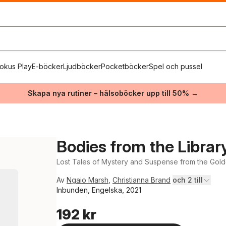
okus Play
E-böcker
Ljudböcker
Pocketböcker
Spel och pussel
Skapa nya rutiner – hälsoböcker upp till 50% →
Bodies from the Librar
Lost Tales of Mystery and Suspense from the Gold
Av
Ngaio Marsh
,
Christianna Brand
och 2 till
Inbunden, Engelska, 2021
192 kr