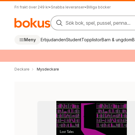
Fri frakt över 249 kr
•
Snabba leveranser
•
Billiga böcker
Sök bok, spel, pussel, penna...
Meny
Erbjudanden
Student
Topplistor
Barn & ungdom
B
Deckare
Mysdeckare