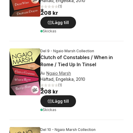
Häftad, Engelska, 2010
(
1
)
1,0
utav 5 stjärnor. Totalt antal röster:
208 kr
Lägg till
Skickas
Del 9 - Ngaio Marsh Collection
Clutch of Constables / When in
Rome / Tied Up In Tinsel
Av
Ngaio Marsh
Häftad, Engelska, 2010
(
1
)
1,0
utav 5 stjärnor. Totalt antal röster:
208 kr
Lägg till
Skickas
Del 10 - Ngaio Marsh Collection