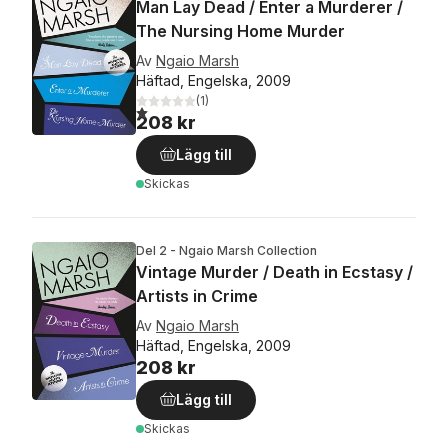
Man Lay Dead / Enter a Murderer /
The Nursing Home Murder
Av
Ngaio Marsh
Häftad, Engelska, 2009
(
1
)
1,0
utav 5 stjärnor. Totalt antal röster:
208 kr
Lägg till
Skickas
Del 2 - Ngaio Marsh Collection
Vintage Murder / Death in Ecstasy /
Artists in Crime
Av
Ngaio Marsh
Häftad, Engelska, 2009
208 kr
Lägg till
Skickas