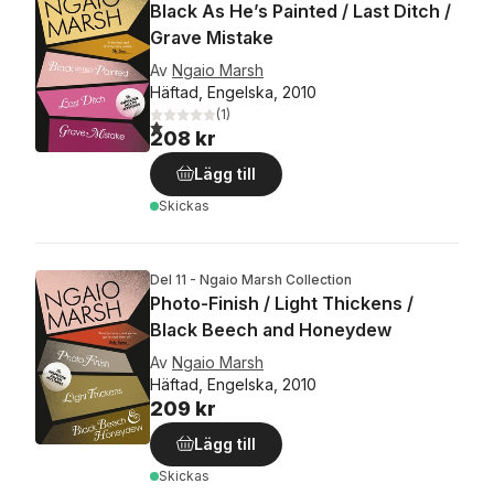
Black As He’s Painted / Last Ditch /
Grave Mistake
Av
Ngaio Marsh
Häftad, Engelska, 2010
(
1
)
1,0
utav 5 stjärnor. Totalt antal röster:
208 kr
Lägg till
Skickas
Del 11 - Ngaio Marsh Collection
Photo-Finish / Light Thickens /
Black Beech and Honeydew
Av
Ngaio Marsh
Häftad, Engelska, 2010
209 kr
Lägg till
Skickas