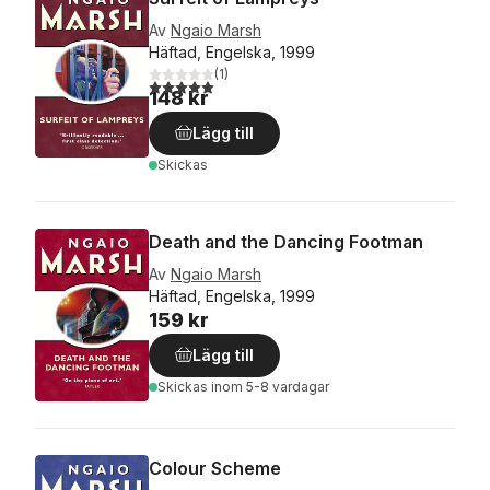
Av
Ngaio Marsh
Häftad, Engelska, 1999
(
1
)
5,0
utav 5 stjärnor. Totalt antal röster:
148 kr
Lägg till
Skickas
Death and the Dancing Footman
Av
Ngaio Marsh
Häftad, Engelska, 1999
159 kr
Lägg till
Skickas
inom 5-8 vardagar
Colour Scheme