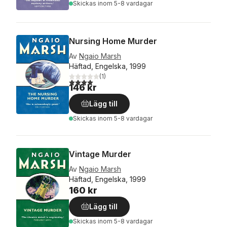
Skickas
inom 5-8 vardagar
Nursing Home Murder
Av
Ngaio Marsh
Häftad, Engelska, 1999
(
1
)
4,0
utav 5 stjärnor. Totalt antal röster:
146 kr
Lägg till
Skickas
inom 5-8 vardagar
Vintage Murder
Av
Ngaio Marsh
Häftad, Engelska, 1999
160 kr
Lägg till
Skickas
inom 5-8 vardagar