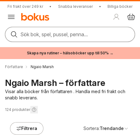
Fri frakt över 249 kr
•
Snabba leveranser
•
Billiga böcker
Sök bok, spel, pussel, penna...
Skapa nya rutiner – hälsoböcker upp till 50% →
Författare
Ngaio Marsh
Ngaio Marsh – författare
Visar alla böcker från författaren . Handla med fri frakt och
snabb leverans.
124
produkter
Filtrera
Sortera:
Trendande