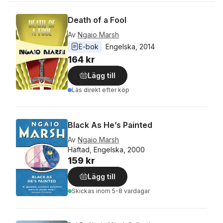
Death of a Fool
Av
Ngaio Marsh
E-bok
Engelska
, 
2014
164 kr
Lägg till
Läs direkt efter köp
Black As He’s Painted
Av
Ngaio Marsh
Häftad, Engelska, 2000
159 kr
Lägg till
Skickas
inom 5-8 vardagar