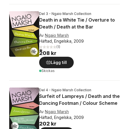
Del 3 - Ngaio Marsh Collection
Death in a White Tie / Overture to
Death / Death at the Bar
Av
Ngaio Marsh
Häftad, Engelska, 2009
(
1
)
1,0
utav 5 stjärnor. Totalt antal röster:
208 kr
Lägg till
Skickas
Del 4 - Ngaio Marsh Collection
Surfeit of Lampreys / Death and the
Dancing Footman / Colour Scheme
Av
Ngaio Marsh
Häftad, Engelska, 2009
202 kr