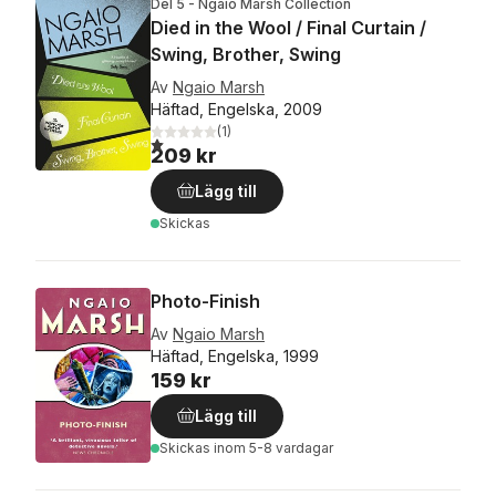
Del 5 - Ngaio Marsh Collection
Died in the Wool / Final Curtain /
Swing, Brother, Swing
Av
Ngaio Marsh
Häftad, Engelska, 2009
(
1
)
1,0
utav 5 stjärnor. Totalt antal röster:
209 kr
Lägg till
Skickas
Photo-Finish
Av
Ngaio Marsh
Häftad, Engelska, 1999
159 kr
Lägg till
Skickas
inom 5-8 vardagar