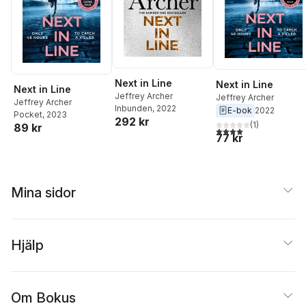
Next in Line
Next in Line
Next in Line
Jeffrey Archer
Jeffrey Archer
Jeffrey Archer
Inbunden
, 2022
E-bok
2022
Pocket
, 2023
292 kr
(
1
)
89 kr
4,0
utav 5 stjärnor. Tota
77 kr
Mina sidor
Hjälp
Om Bokus