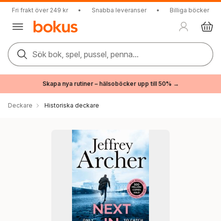
Fri frakt över 249 kr
•
Snabba leveranser
•
Billiga böcker
Sök bok, spel, pussel, penna...
Skapa nya rutiner – hälsoböcker upp till 50% →
Deckare
Historiska deckare