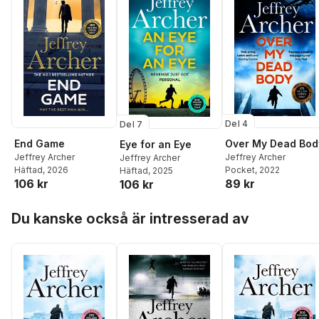
Del 4
Del 7
End Game
Over My Dead Bod
Eye for an Eye
Jeffrey Archer
Jeffrey Archer
Jeffrey Archer
Häftad
, 2026
Pocket
, 2022
Häftad
, 2025
106 kr
89 kr
106 kr
Hoppa över listan
Du kanske också är intresserad av