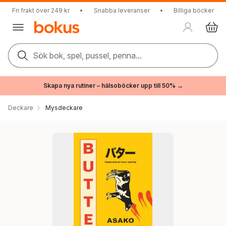
Fri frakt över 249 kr
•
Snabba leveranser
•
Billiga böcker
Sök bok, spel, pussel, penna...
Skapa nya rutiner – hälsoböcker upp till 50% →
Deckare
Mysdeckare