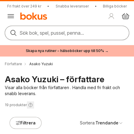
Fri frakt över 249 kr
•
Snabba leveranser
•
Billiga böcker
Sök bok, spel, pussel, penna...
Skapa nya rutiner – hälsoböcker upp till 50% →
Författare
Asako Yuzuki
Asako Yuzuki – författare
Visar alla böcker från författaren . Handla med fri frakt och
snabb leverans.
19
produkter
Filtrera
Sortera:
Trendande