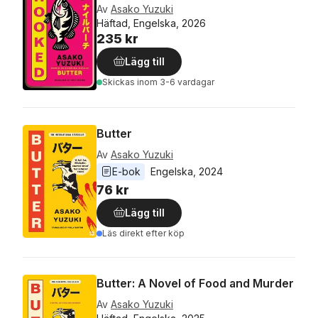
Av
Asako Yuzuki
Häftad, Engelska, 2026
235 kr
Lägg till
Skickas
inom 3-6 vardagar
Butter
Av
Asako Yuzuki
E-bok
Engelska
, 
2024
76 kr
Lägg till
Läs direkt efter köp
Butter: A Novel of Food and Murder
Av
Asako Yuzuki