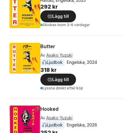
Häftad, Engelska, 2025
292 kr
Lägg till
Skickas
inom 3-6 vardagar
Butter
Av
Asako Yuzuki
Ljudbok
Engelska
, 
2024
318 kr
Lägg till
Lyssna direkt efter köp
Hooked
Av
Asako Yuzuki
Ljudbok
Engelska
, 
2026
252 kr