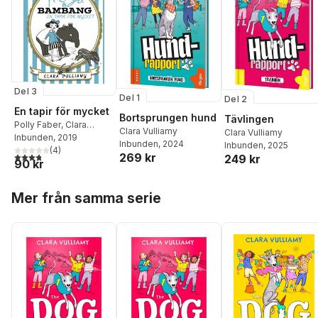
Del 3
Del 1
Del 2
En tapir för mycket
Bortsprungen hund
Tävlingen
Polly Faber
,
Clara
Clara Vulliamy
Clara Vulliamy
Vulliamy
Inbunden
, 2019
Inbunden
, 2024
Inbunden
, 2025
(
4
)
3,8
utav 5 stjärnor. Totalt antal röster:
269 kr
249 kr
90 kr
Hoppa över listan
Mer från samma serie