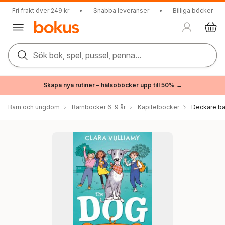
Fri frakt över 249 kr
•
Snabba leveranser
•
Billiga böcker
Sök bok, spel, pussel, penna...
Skapa nya rutiner – hälsoböcker upp till 50% →
Barn och ungdom
Barnböcker 6-9 år
Kapitelböcker
Deckare ba