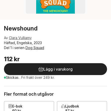
Newshound
Av
Clara Vulliamy
Häftad, Engelska, 2023
Del 1 i serien
Dog Squad
112 kr
Lägg i varukorg
Skickas
.
Fri frakt över 249 kr.
Fler format och utgåvor
E-bok
Ljudbok
60 kr
87 kr