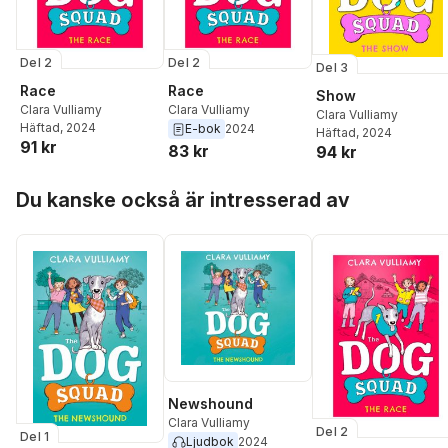
Del 2
Del 2
Del 3
Race
Race
Show
Clara Vulliamy
Clara Vulliamy
Clara Vulliamy
Häftad
, 2024
E-bok
2024
Häftad
, 2024
91 kr
83 kr
94 kr
Hoppa över listan
Du kanske också är intresserad av
Newshound
Clara Vulliamy
Del 2
Del 1
Ljudbok
2024