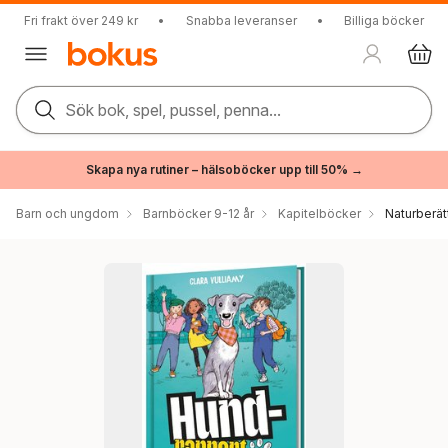
Fri frakt över 249 kr
•
Snabba leveranser
•
Billiga böcker
Sök bok, spel, pussel, penna...
Skapa nya rutiner – hälsoböcker upp till 50% →
Barn och ungdom
Barnböcker 9-12 år
Kapitelböcker
Naturberät