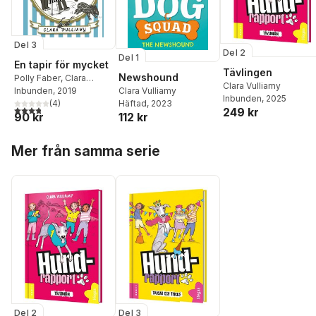
Del 3
Del 2
Del 1
En tapir för mycket
Tävlingen
Newshound
Polly Faber
,
Clara
Clara Vulliamy
Vulliamy
Inbunden
, 2019
Clara Vulliamy
Inbunden
, 2025
(
4
)
Häftad
, 2023
3,8
utav 5 stjärnor. Totalt antal röster:
249 kr
90 kr
112 kr
Hoppa över listan
Mer från samma serie
Del 2
Del 3