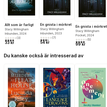
En gnista i mörkret
Allt som är farligt
En gnista i mörkret
Stacy Willingham
Stacy Willingham
Stacy Willingham
Inbunden
, 2023
Inbunden
, 2024
Pocket
, 2024
(
7
)
(
3
)
3,4
utav 5 stjärnor. Totalt antal röster:
(
5
)
4,0
utav 5 stjärnor. Totalt antal röster:
4,0
utav 5 stjärnor. Tota
54 kr
33 kr
99 kr
Hoppa över listan
Du kanske också är intresserad av