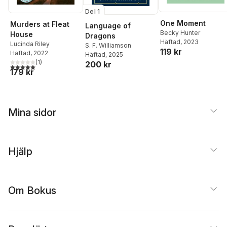
Del 1
One Moment
Murders at Fleat
Language of
Becky Hunter
House
Dragons
Häftad
, 2023
Lucinda Riley
S. F. Williamson
119 kr
Häftad
, 2022
Häftad
, 2025
(
1
)
200 kr
5,0
utav 5 stjärnor. Totalt antal röster:
179 kr
Mina sidor
Hjälp
Om Bokus