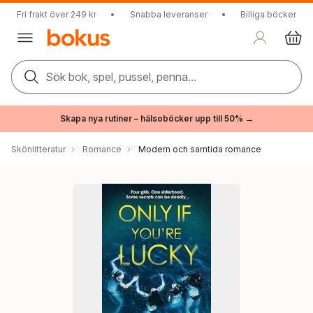
Fri frakt över 249 kr
•
Snabba leveranser
•
Billiga böcker
Sök bok, spel, pussel, penna...
Skapa nya rutiner – hälsoböcker upp till 50% →
Skönlitteratur
Romance
Modern och samtida romance