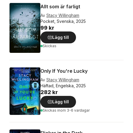
Allt som är farligt
Av
Stacy Willingham
Pocket, Svenska, 2025
99 kr
Lägg till
Skickas
Only If You're Lucky
Av
Stacy Willingham
Häftad, Engelska, 2025
282 kr
Lägg till
Skickas
inom 3-6 vardagar
Flicker in the Dark