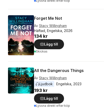
Lyssna direkt efter köp
Forget Me Not
Av
Stacy Willingham
Häftad, Engelska, 2026
134 kr
Lägg till
Skickas
All the Dangerous Things
Av
Stacy Willingham
Ljudbok
Engelska
, 
2023
193 kr
Lägg till
Lyssna direkt efter köp