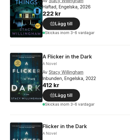
Av
Stacy Willingham
Häftad, Engelska, 2026
222 kr
Lägg till
Skickas
inom 3-6 vardagar
A Flicker in the Dark
A Novel
Av
Stacy Willingham
Inbunden, Engelska, 2022
412 kr
Lägg till
Skickas
inom 3-6 vardagar
Flicker in the Dark
A Novel