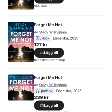
Skickas
Forget Me Not
Av
Stacy Willingham
E-bok
Engelska
, 
2025
127 kr
Lägg till
Läs direkt efter köp
Forget Me Not
Av
Stacy Willingham
Ljudbok
Engelska
, 
2025
239 kr
Lägg till