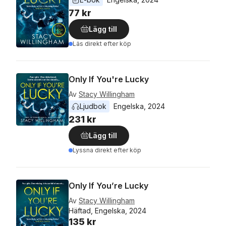
77 kr
Lägg till
Läs direkt efter köp
Only If You're Lucky
Av
Stacy Willingham
Ljudbok
Engelska
, 
2024
231 kr
Lägg till
Lyssna direkt efter köp
Only If You’re Lucky
Av
Stacy Willingham
Häftad, Engelska, 2024
135 kr