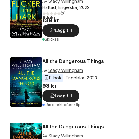
Av
Stacy Willingham
Häftad, Engelska, 2022
(
2
)
3,5
utav 5 stjärnor. Totalt antal röster:
139 kr
Lägg till
Skickas
All the Dangerous Things
Av
Stacy Willingham
E-bok
Engelska
, 
2023
98 kr
Lägg till
Läs direkt efter köp
All the Dangerous Things
Av
Stacy Willingham