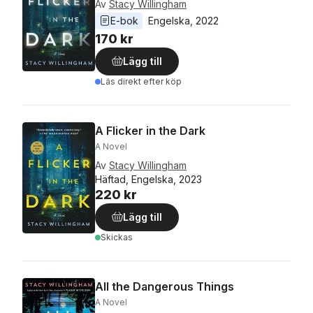
Av
Stacy Willingham
E-bok
Engelska
, 
2022
170 kr
Lägg till
Läs direkt efter köp
A Flicker in the Dark
A Novel
Av
Stacy Willingham
Häftad, Engelska, 2023
220 kr
Lägg till
Skickas
All the Dangerous Things
A Novel