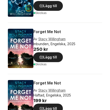
Lägg till
Skickas
Forget Me Not
Av
Stacy Willingham
Inbunden, Engelska, 2025
250 kr
Lägg till
Skickas
Forget Me Not
Av
Stacy Willingham
Häftad, Engelska, 2025
199 kr
Lägg till