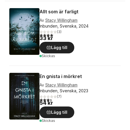
Allt som är farligt
Av
Stacy Willingham
Inbunden, Svenska, 2024
(
3
)
4,0
utav 5 stjärnor. Totalt antal röster:
33 kr
Lägg till
Skickas
En gnista i mörkret
Av
Stacy Willingham
Inbunden, Svenska, 2023
(
7
)
3,4
utav 5 stjärnor. Totalt antal röster:
54 kr
Lägg till
Skickas