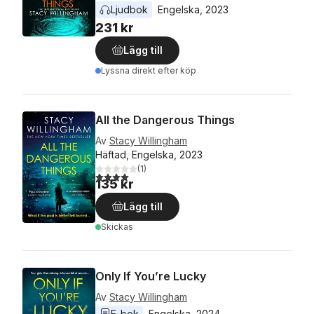
Ljudbok
Engelska
, 
2023
231 kr
Lägg till
Lyssna direkt efter köp
All the Dangerous Things
Av
Stacy Willingham
Häftad, Engelska, 2023
(
1
)
4,0
utav 5 stjärnor. Totalt antal röster:
135 kr
Lägg till
Skickas
Only If You’re Lucky
Av
Stacy Willingham
E-bok
Engelska
, 
2024