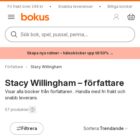
Fri frakt över 249 kr
•
Snabba leveranser
•
Billiga böcker
Sök bok, spel, pussel, penna...
Skapa nya rutiner – hälsoböcker upp till 50% →
Författare
Stacy Willingham
Stacy Willingham – författare
Visar alla böcker från författaren . Handla med fri frakt och
snabb leverans.
57
produkter
Filtrera
Sortera:
Trendande