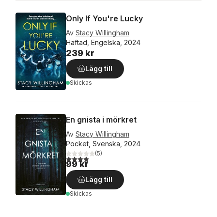
Only If You're Lucky
Av
Stacy Willingham
Häftad, Engelska, 2024
239 kr
Lägg till
Skickas
En gnista i mörkret
Av
Stacy Willingham
Pocket, Svenska, 2024
(
5
)
4,0
utav 5 stjärnor. Totalt antal röster:
99 kr
Lägg till
Skickas