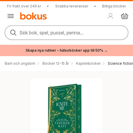
Fri frakt över 249 kr
•
Snabba leveranser
•
Billiga böcker
Sök bok, spel, pussel, penna...
Skapa nya rutiner – hälsoböcker upp till 50% →
Barn och ungdom
Böcker 12-15 år
Kapitelböcker
Science fictio