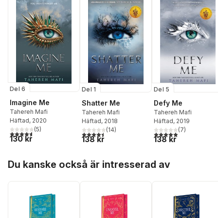
Del 6
Del 5
Del 1
Imagine Me
Defy Me
Shatter Me
Tahereh Mafi
Tahereh Mafi
Tahereh Mafi
Häftad
, 2020
Häftad
, 2019
Häftad
, 2018
(
5
)
(
7
)
(
14
)
4,6
utav 5 stjärnor. Totalt antal röster:
4,9
utav 5 stjärnor. Tota
4,5
utav 5 stjärnor. Totalt antal röster:
130 kr
138 kr
138 kr
Hoppa över listan
Du kanske också är intresserad av