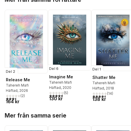
Del 6
Del 1
Del 2
Imagine Me
Shatter Me
Release Me
Tahereh Mafi
Tahereh Mafi
Tahereh Mafi
Häftad
, 2020
Häftad
, 2018
Häftad
, 2026
(
5
)
(
14
)
4,6
utav 5 stjärnor. Totalt antal röster:
4,5
utav 5 stjärnor. Tota
(
2
)
3,5
utav 5 stjärnor. Totalt antal röster:
130 kr
138 kr
164 kr
Hoppa över listan
Mer från samma serie