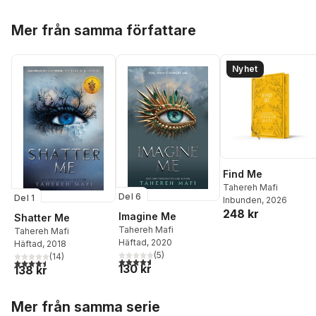
Hoppa över listan
Mer från samma författare
Nyhet
Find Me
Tahereh Mafi
Del 6
Del 1
Inbunden
, 2026
248 kr
Imagine Me
Shatter Me
Tahereh Mafi
Tahereh Mafi
Häftad
, 2020
Häftad
, 2018
(
5
)
(
14
)
4,6
utav 5 stjärnor. Totalt antal röster:
4,5
utav 5 stjärnor. Totalt antal röster:
130 kr
138 kr
Hoppa över listan
Mer från samma serie