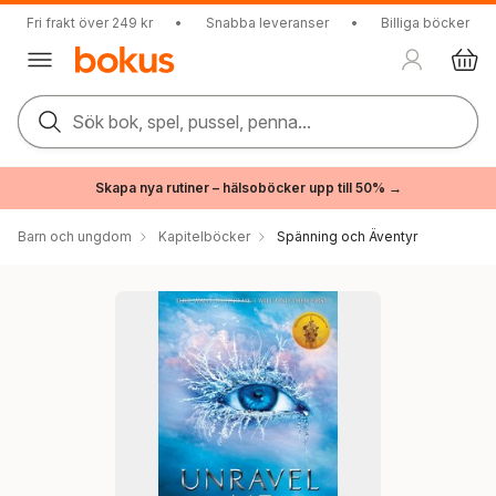
Fri frakt över 249 kr
•
Snabba leveranser
•
Billiga böcker
Sök bok, spel, pussel, penna...
Skapa nya rutiner – hälsoböcker upp till 50% →
Barn och ungdom
Kapitelböcker
Spänning och Äventyr