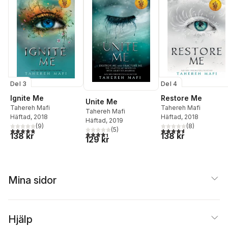
Del 3
Del 4
Ignite Me
Restore Me
Unite Me
Tahereh Mafi
Tahereh Mafi
Tahereh Mafi
Häftad
, 2018
Häftad
, 2018
Häftad
, 2019
(
9
)
(
8
)
(
5
)
4,8
utav 5 stjärnor. Totalt antal röster:
4,6
utav 5 stjärnor. Tota
4,4
utav 5 stjärnor. Totalt antal röster:
138 kr
138 kr
129 kr
Mina sidor
Hjälp