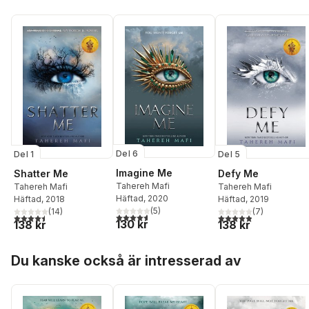
Del 6
Del 5
Del 1
Imagine Me
Defy Me
Shatter Me
Tahereh Mafi
Tahereh Mafi
Tahereh Mafi
Häftad
, 2020
Häftad
, 2019
Häftad
, 2018
(
5
)
(
7
)
(
14
)
4,6
utav 5 stjärnor. Totalt antal röster:
4,9
utav 5 stjärnor. Tota
4,5
utav 5 stjärnor. Totalt antal röster:
130 kr
138 kr
138 kr
Hoppa över listan
Du kanske också är intresserad av