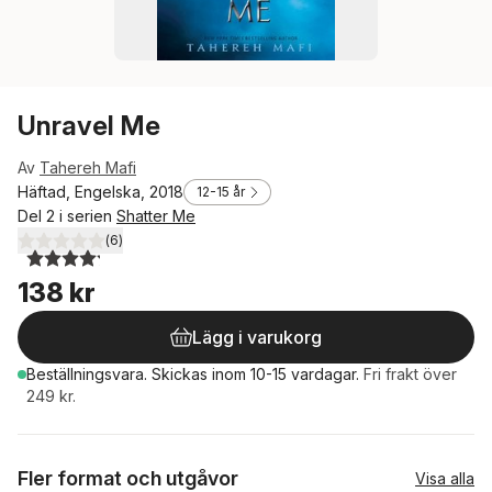
Unravel Me
Av
Tahereh Mafi
Häftad, Engelska, 2018
12-15 år
Del 2 i serien
Shatter Me
(
6
)
4,2
utav 5 stjärnor. Totalt antal röster:
138 kr
Lägg i varukorg
Beställningsvara.
Skickas
inom 10-15 vardagar
.
Fri frakt över
249 kr.
Fler format och utgåvor
Visa alla