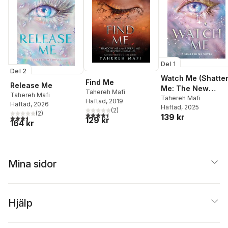
Del 1
Del 2
Watch Me (Shatte
Find Me
Release Me
Me: The New
Tahereh Mafi
Tahereh Mafi
Republic)
Tahereh Mafi
Häftad
, 2019
Häftad
, 2026
Häftad
, 2025
(
2
)
(
2
)
4,5
utav 5 stjärnor. Totalt antal röster:
139 kr
3,5
utav 5 stjärnor. Totalt antal röster:
129 kr
164 kr
Mina sidor
Hjälp