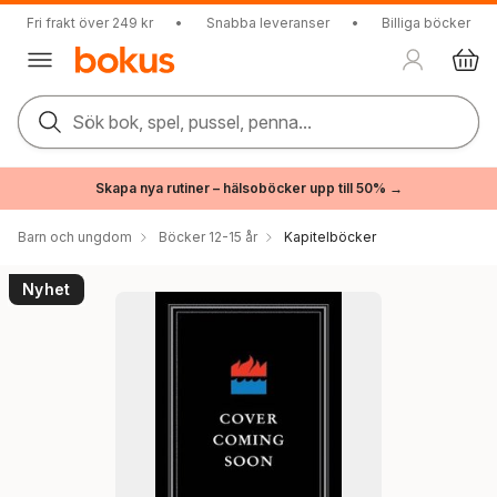
Fri frakt över 249 kr
•
Snabba leveranser
•
Billiga böcker
Sök bok, spel, pussel, penna...
Skapa nya rutiner – hälsoböcker upp till 50% →
Barn och ungdom
Böcker 12-15 år
Kapitelböcker
Nyhet