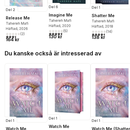
Del 6
Del 1
Del 2
Imagine Me
Shatter Me
Release Me
Tahereh Mafi
Tahereh Mafi
Tahereh Mafi
Häftad
, 2020
Häftad
, 2018
Häftad
, 2026
(
5
)
(
14
)
4,6
utav 5 stjärnor. Totalt antal röster:
4,5
utav 5 stjärnor. Tota
(
2
)
3,5
utav 5 stjärnor. Totalt antal röster:
130 kr
138 kr
164 kr
Hoppa över listan
Du kanske också är intresserad av
Del 1
Del 1
Del 1
Watch Me
Watch Me
Watch Me (Shatte