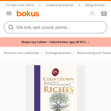
Fri frakt över 249 kr
•
Snabba leveranser
•
Billiga böcker
Sök bok, spel, pussel, penna...
Skapa nya rutiner – hälsoböcker upp till 50% →
Ekonomi och Ledarskap
Företagsekonomi
Redovisning och finans