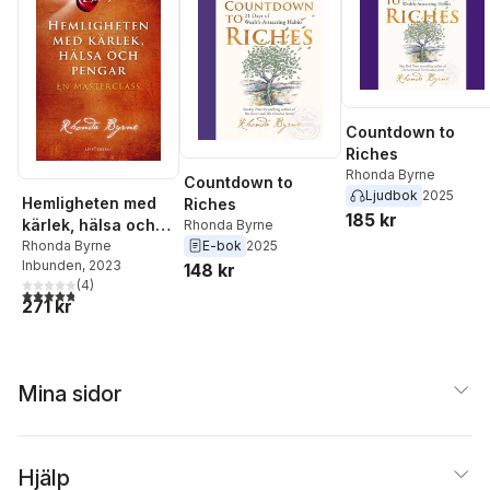
Countdown to
Riches
Rhonda Byrne
Countdown to
Ljudbok
2025
Hemligheten med
Riches
185 kr
kärlek, hälsa och
Rhonda Byrne
E-bok
2025
pengar : en
Rhonda Byrne
Inbunden
, 2023
148 kr
masterclass
(
4
)
4,8
utav 5 stjärnor. Totalt antal röster:
271 kr
Mina sidor
Hjälp