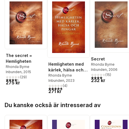
The secret =
Secret
Hemligheten
Hemligheten med
Rhonda Byrne
Rhonda Byrne
kärlek, hälsa och
Inbunden
, 2006
Inbunden
, 2015
(
15
)
pengar : en
Rhonda Byrne
4,0
utav 5 stjärnor. Tota
(
29
)
4,3
utav 5 stjärnor. Totalt antal röster:
232 kr
Inbunden
, 2023
masterclass
275 kr
(
4
)
4,8
utav 5 stjärnor. Totalt antal röster:
271 kr
Hoppa över listan
Du kanske också är intresserad av