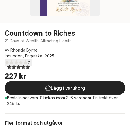
Countdown to Riches
21 Days of Wealth-Attracting Habits
Av
Rhonda Byrne
Inbunden, Engelska, 2025
(
1
)
5,0
utav 5 stjärnor. Totalt antal röster:
227 kr
Lägg i varukorg
Beställningsvara.
Skickas
inom 3-6 vardagar
.
Fri frakt över
249 kr.
Fler format och utgåvor