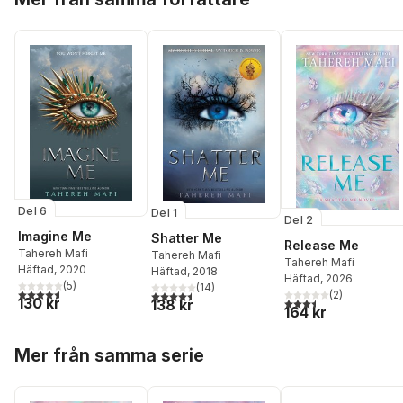
Del 6
Del 1
Del 2
Imagine Me
Shatter Me
Release Me
Tahereh Mafi
Tahereh Mafi
Tahereh Mafi
Häftad
, 2020
Häftad
, 2018
Häftad
, 2026
(
5
)
(
14
)
4,6
utav 5 stjärnor. Totalt antal röster:
4,5
utav 5 stjärnor. Totalt antal röster:
(
2
)
3,5
utav 5 stjärnor. Tota
130 kr
138 kr
164 kr
Hoppa över listan
Mer från samma serie