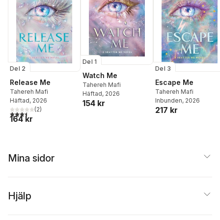
Del 1
Del 2
Del 3
Watch Me
Release Me
Escape Me
Tahereh Mafi
Tahereh Mafi
Tahereh Mafi
Häftad
, 2026
Häftad
, 2026
Inbunden
, 2026
154 kr
217 kr
(
2
)
3,5
utav 5 stjärnor. Totalt antal röster:
164 kr
Mina sidor
Hjälp