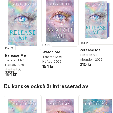
Del 2
Del 1
Del 2
Release Me
Watch Me
Tahereh Mafi
Release Me
Tahereh Mafi
Inbunden
, 2026
Tahereh Mafi
Häftad
, 2026
210 kr
Häftad
, 2026
154 kr
(
2
)
3,5
utav 5 stjärnor. Totalt antal röster:
164 kr
Hoppa över listan
Du kanske också är intresserad av