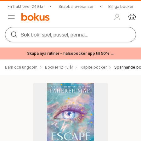
Fri frakt över 249 kr
•
Snabba leveranser
•
Billiga böcker
Sök bok, spel, pussel, penna...
Skapa nya rutiner – hälsoböcker upp till 50% →
Barn och ungdom
Böcker 12-15 år
Kapitelböcker
Spännande bö