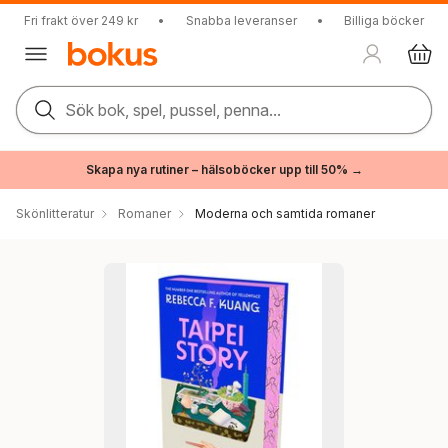
Fri frakt över 249 kr
•
Snabba leveranser
•
Billiga böcker
Sök bok, spel, pussel, penna...
Skapa nya rutiner – hälsoböcker upp till 50% →
Skönlitteratur
Romaner
Moderna och samtida romaner