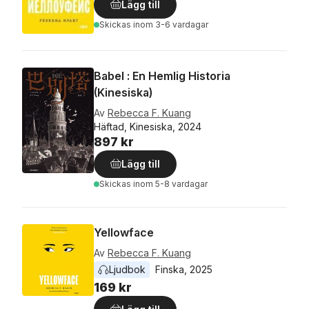
Lägg till
Skickas
inom 3-6 vardagar
Babel : En Hemlig Historia
(Kinesiska)
Av
Rebecca F. Kuang
Häftad, Kinesiska, 2024
897 kr
Lägg till
Skickas
inom 5-8 vardagar
Yellowface
Av
Rebecca F. Kuang
Ljudbok
Finska
, 
2025
169 kr