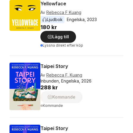
Yellowface
Av
Rebecca F Kuang
Ljudbok
Engelska
, 
2023
180 kr
Lägg till
Lyssna direkt efter köp
Taipei Story
Av
Rebecca F. Kuang
Inbunden, Engelska, 2026
288 kr
Kommande
Kommande
Taipei Story