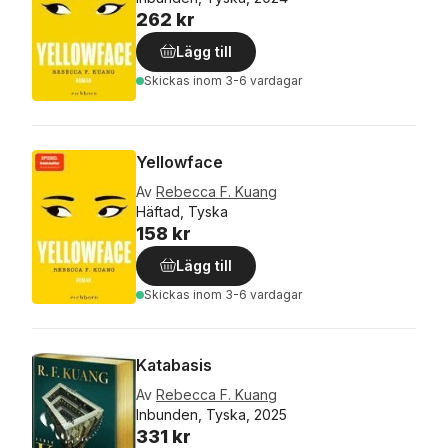
262 kr
Lägg till
Skickas
inom 3-6 vardagar
Yellowface
Av
Rebecca F. Kuang
Häftad, Tyska
158 kr
Lägg till
Skickas
inom 3-6 vardagar
Katabasis
Av
Rebecca F. Kuang
Inbunden, Tyska, 2025
331 kr