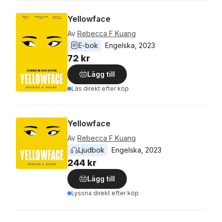
Yellowface
Av
Rebecca F Kuang
E-bok
Engelska
, 
2023
72 kr
Lägg till
Läs direkt efter köp
Yellowface
Av
Rebecca F Kuang
Ljudbok
Engelska
, 
2023
244 kr
Lägg till
Lyssna direkt efter köp