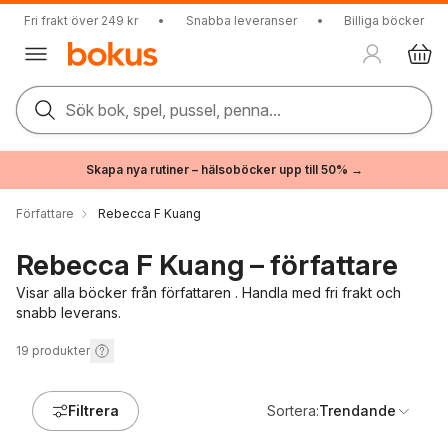
Fri frakt över 249 kr
•
Snabba leveranser
•
Billiga böcker
Sök bok, spel, pussel, penna...
Skapa nya rutiner – hälsoböcker upp till 50% →
Författare
Rebecca F Kuang
Rebecca F Kuang – författare
Visar alla böcker från författaren . Handla med fri frakt och
snabb leverans.
19
produkter
Filtrera
Sortera:
Trendande