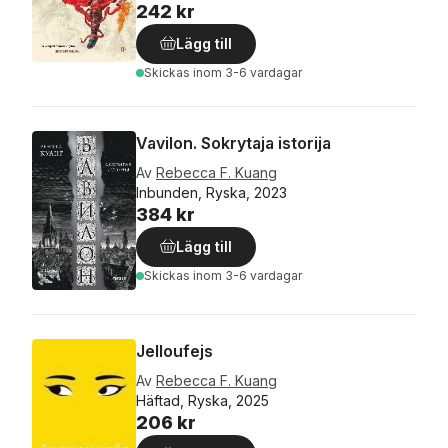
242 kr
Lägg till
Skickas
inom 3-6 vardagar
Vavilon. Sokrytaja istorija
Av
Rebecca F. Kuang
Inbunden, Ryska, 2023
384 kr
Lägg till
Skickas
inom 3-6 vardagar
Jelloufejs
Av
Rebecca F. Kuang
Häftad, Ryska, 2025
206 kr