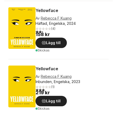
Yellowface
Av
Rebecca F Kuang
Häftad, Engelska, 2024
(
4
)
2,3
utav 5 stjärnor. Totalt antal röster:
158 kr
Lägg till
Skickas
Yellowface
Av
Rebecca F Kuang
Inbunden, Engelska, 2023
(
1
)
3,0
utav 5 stjärnor. Totalt antal röster:
219 kr
Lägg till
Skickas