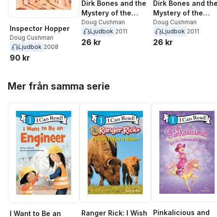
Dirk Bones and the
Dirk Bones and th
Mystery of the
Mystery of the
Haunted House
Doug Cushman
Missing Books
Doug Cushman
Inspector Hopper
Ljudbok
2011
Ljudbok
2011
Doug Cushman
26 kr
26 kr
Ljudbok
2008
90 kr
Hoppa över listan
Mer från samma serie
Pinkalicious and
Ranger Rick: I Wish
I Want to Be an