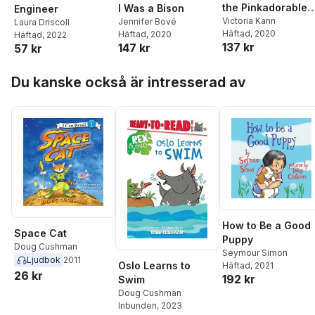
the Pinkadorable
I Was a Bison
Engineer
Pony
Victoria Kann
Jennifer Bové
Laura Driscoll
Häftad
, 2020
Häftad
, 2020
Häftad
, 2022
137 kr
147 kr
57 kr
Hoppa över listan
Du kanske också är intresserad av
How to Be a Good
Space Cat
Puppy
Doug Cushman
Seymour Simon
Ljudbok
2011
Oslo Learns to
Häftad
, 2021
26 kr
192 kr
Swim
Doug Cushman
Inbunden
, 2023