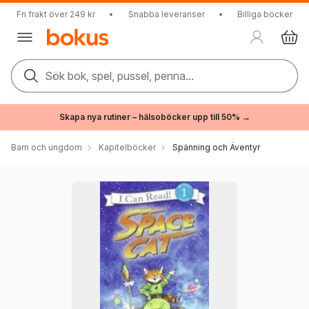
Fri frakt över 249 kr
•
Snabba leveranser
•
Billiga böcker
Sök bok, spel, pussel, penna...
Skapa nya rutiner – hälsoböcker upp till 50% →
Barn och ungdom
Kapitelböcker
Spänning och Äventyr