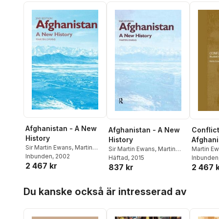
Afghanistan - A New
Afghanistan - A New
Conflict
History
History
Afghani
Sir Martin Ewans
,
Martin
Sir Martin Ewans
,
Martin
Martin E
Ewans
Inbunden
,
Patrick Weber
, 2002
,
Ewans
Häftad
,
, 2015
Patrick Weber
,
Inbunden
2 467 kr
Robyn Carr
837 kr
2 467 
Robyn Carr
Hoppa över listan
Du kanske också är intresserad av