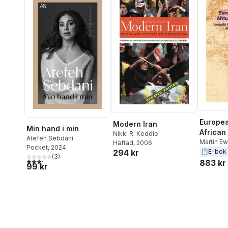
Europea
Modern Iran
Min hand i min
African
Nikki R. Keddie
Atefeh Sebdani
Martin E
Häftad
, 2006
Pocket
, 2024
Ewans
294 kr
E-bok
(
3
)
3,3
utav 5 stjärnor. Totalt antal röster:
883 kr
99 kr