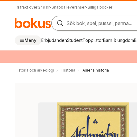
Fri frakt över 249 kr
•
Snabba leveranser
•
Billiga böcker
Sök bok, spel, pussel, penna...
Meny
Erbjudanden
Student
Topplistor
Barn & ungdom
B
Historia och arkeologi
Historia
Asiens historia