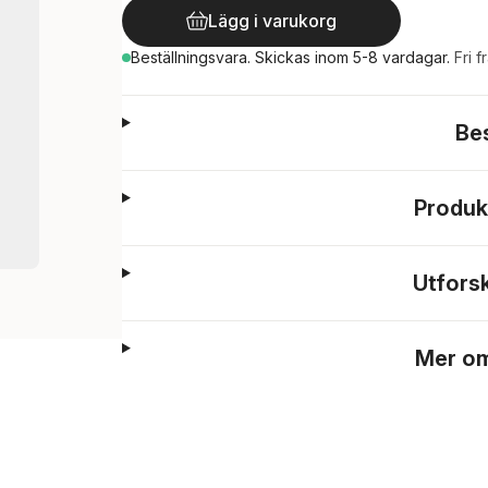
Lägg i varukorg
Beställningsvara.
Skickas
inom 5-8 vardagar
.
Fri f
Be
Produk
Utfors
Mer om