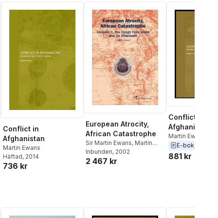
Conflict in
European Atrocity,
Afghanistan
Conflict in
African Catastrophe
Martin Ewans
Afghanistan
Sir Martin Ewans
,
Martin
E-bok
2004
Martin Ewans
Ewans
Inbunden
, 2002
881 kr
Häftad
, 2014
2 467 kr
736 kr