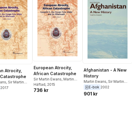
European Atrocity,
Afghanistan - A New
n Atrocity,
African Catastrophe
History
 Catastrophe
Sir Martin Ewans
,
Martin
Martin Ewans
,
Sir Martin
wans
,
Sir Martin
Ewans
Häftad
, 2015
Ewans
E-bok
2002
2017
736 kr
901 kr