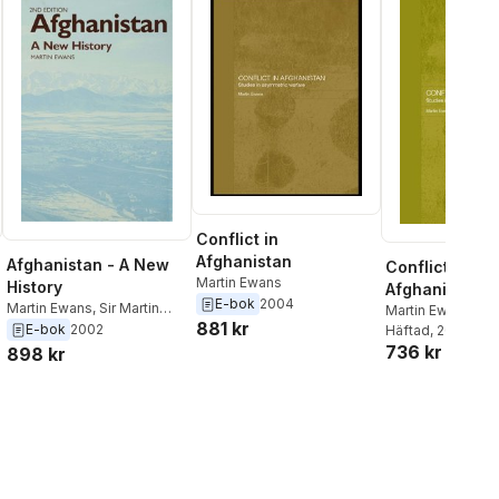
Conflict in
Afghanistan
Afghanistan - A New
Conflict in
Martin Ewans
History
Afghanistan
E-bok
2004
Martin Ewans
,
Sir Martin
Martin Ewans
881 kr
Ewans
E-bok
2002
Häftad
, 2014
736 kr
898 kr