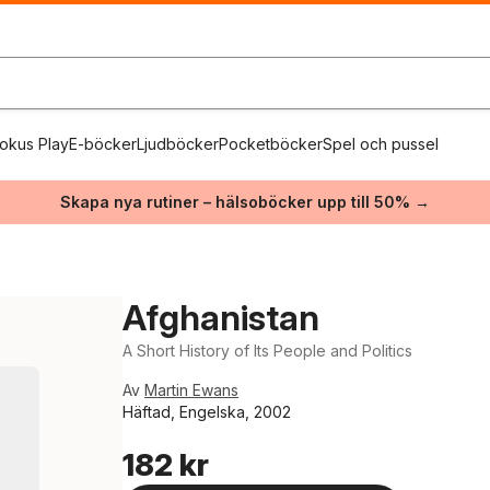
okus Play
E-böcker
Ljudböcker
Pocketböcker
Spel och pussel
Skapa nya rutiner – hälsoböcker upp till 50% →
Afghanistan
A Short History of Its People and Politics
Av
Martin Ewans
Häftad, Engelska, 2002
182 kr