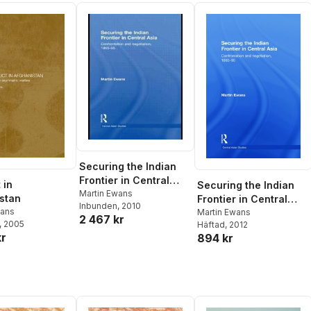
Securing the Indian
Frontier in Central
 in
Securing the Indian
Asia
Martin Ewans
stan
Frontier in Central
Inbunden
, 2010
wans
Asia
Martin Ewans
2 467 kr
, 2005
Häftad
, 2012
kr
894 kr