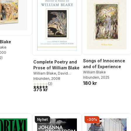
 Blake
lake
2000
2
)
stjärnor. Totalt antal röster:
Songs of Innocence
Complete Poetry and
and of Experience
Prose of William Blake
William Blake
William Blake
,
David
Inbunden
, 2025
Erdman
Inbunden
,
David V. Erdman
, 2008
180 kr
(
2
)
5,0
utav 5 stjärnor. Totalt antal röster:
375 kr
Nyhet
-30%