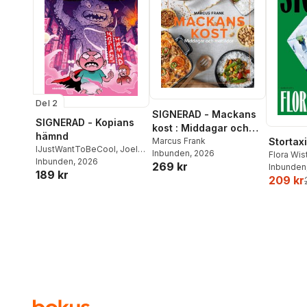
Del 2
SIGNERAD - Mackans
SIGNERAD - Kopians
kost : Middagar och
hämnd
matlådor
Marcus Frank
Stortaxi
IJustWantToBeCool
,
Joel
Inbunden
, 2026
Flora Wi
Adolphson
Inbunden
, 2026
,
Emil Ejdemo
269 kr
Inbunden
189 kr
Beer
,
Victor Beer
209 kr