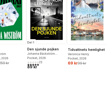
Del 1
Den sjunde pojken
Tidvattnets hemlighet
Johanna Bäckström
ström
Veronica Henry
Lerneby
Pocket
, 2026
, 2026
Pocket
, 2026
(
1
)
69 kr
259 kr
99 kr
5,0
utav 5 stjärnor. Totalt antal röster:
89 kr