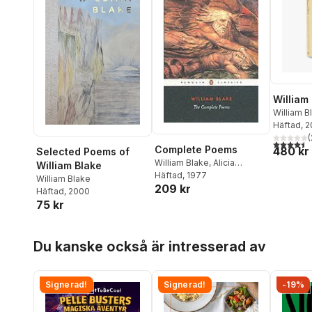
William
William B
Häftad
, 
(
4,5
utav 5 
Complete Poems
480 kr
Selected Poems of
William Blake
,
Alicia
William Blake
Ostriker
Häftad
, 1977
William Blake
209 kr
Häftad
, 2000
75 kr
Hoppa över listan
Du kanske också är intresserad av
Signerad!
Signerad!
-19%