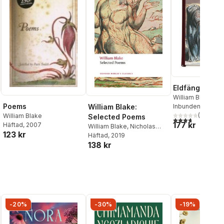
Eldfängd gläd
William Blake
Poems
Inbunden
, 2007
William Blake:
(
3
)
William Blake
Selected Poems
3,7
utav 5 stjärnor
177 kr
Häftad
, 2007
William Blake
,
Nicholas
123 kr
Shrimpton
Häftad
, 2019
138 kr
-20%
-30%
-19%