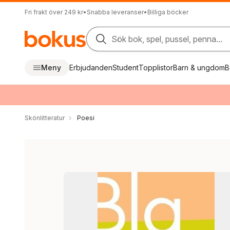
Fri frakt över 249 kr
•
Snabba leveranser
•
Billiga böcker
Sök bok, spel, pussel, penna...
Meny
Erbjudanden
Student
Topplistor
Barn & ungdom
B
Skönlitteratur
Poesi