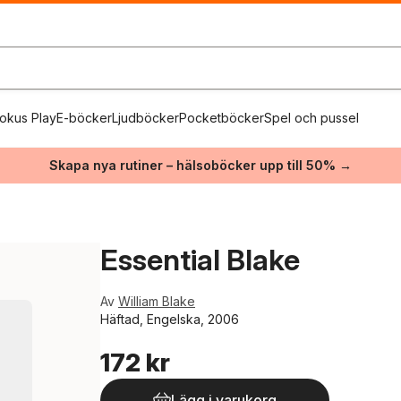
okus Play
E-böcker
Ljudböcker
Pocketböcker
Spel och pussel
Skapa nya rutiner – hälsoböcker upp till 50% →
Essential Blake
Av
William Blake
Häftad, Engelska, 2006
172 kr
Lägg i varukorg