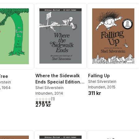
Where the Sidewalk
Falling Up
Tree
Ends Special Edition
Shel Silverstein
erstein
Inbunden
, 2015
with 12 Extra Poems
Shel Silverstein
, 1964
311 kr
Inbunden
, 2014
(
1
)
5,0
utav 5 stjärnor. Totalt antal röster:
279 kr