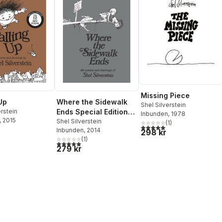
Missing Piece
Up
Where the Sidewalk
Shel Silverstein
erstein
Ends Special Edition
Inbunden
, 1978
, 2015
with 12 Extra Poems
Shel Silverstein
(
1
)
5,0
utav 5 stjärnor. Totalt ant
Inbunden
, 2014
298 kr
(
1
)
5,0
utav 5 stjärnor. Totalt antal röster:
279 kr