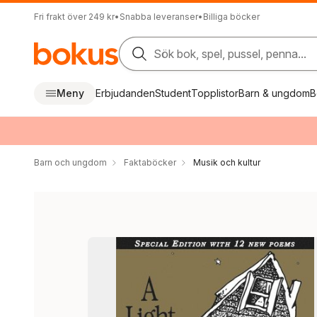
Fri frakt över 249 kr
•
Snabba leveranser
•
Billiga böcker
Sök bok, spel, pussel, penna...
Meny
Erbjudanden
Student
Topplistor
Barn & ungdom
B
Barn och ungdom
Faktaböcker
Musik och kultur