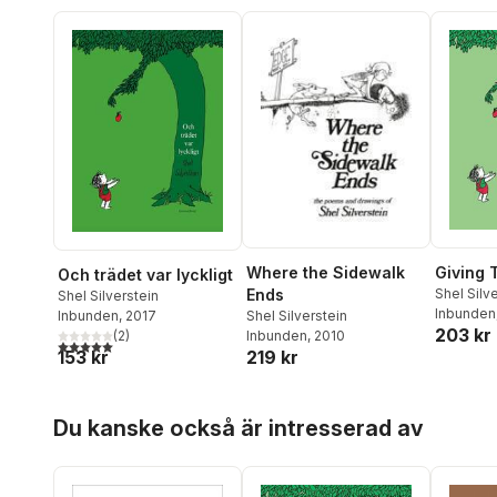
Where the Sidewalk
Giving 
Och trädet var lyckligt
Ends
Shel Silv
Shel Silverstein
Inbunden
Inbunden
, 2017
Shel Silverstein
203 kr
(
2
)
Inbunden
, 2010
5,0
utav 5 stjärnor. Totalt antal röster:
153 kr
219 kr
Hoppa över listan
Du kanske också är intresserad av