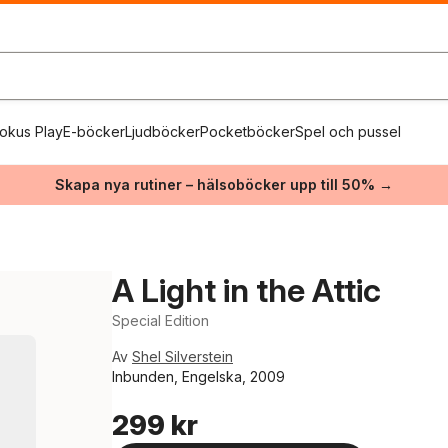
okus Play
E-böcker
Ljudböcker
Pocketböcker
Spel och pussel
Skapa nya rutiner – hälsoböcker upp till 50% →
A Light in the Attic
Special Edition
Av
Shel Silverstein
Inbunden, Engelska, 2009
299 kr