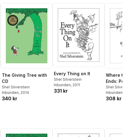
Every Thing on It
The Giving Tree with
Where the Si
Shel Silverstein
CD
Ends: Poems 
Inbunden
, 2011
Shel Silverstein
Drawings
Shel Silverstein
331 kr
Inbunden
, 2014
Inbunden
, 1974
340 kr
308 kr