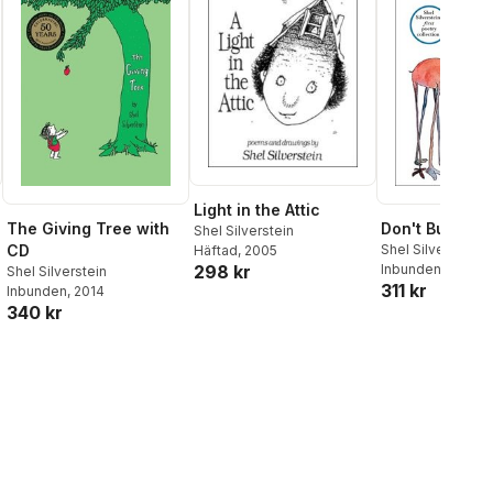
Light in the Attic
The Giving Tree with
Don't Bump th
Shel Silverstein
CD
Shel Silverstein
Häftad
, 2005
Inbunden
, 2014
298 kr
Shel Silverstein
al röster:
311 kr
Inbunden
, 2014
340 kr