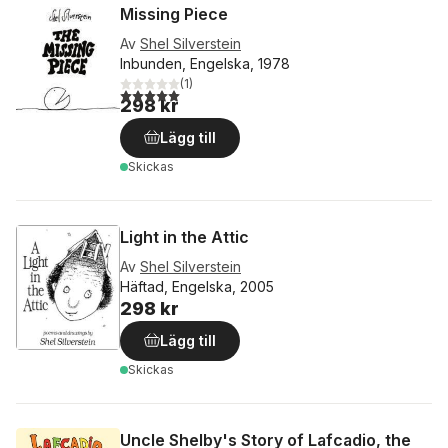
Missing Piece
Av
Shel Silverstein
Inbunden, Engelska, 1978
(
1
)
5,0
utav 5 stjärnor. Totalt antal röster:
298 kr
Lägg till
Skickas
Light in the Attic
Av
Shel Silverstein
Häftad, Engelska, 2005
298 kr
Lägg till
Skickas
Uncle Shelby's Story of Lafcadio, the