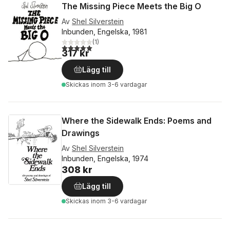
The Missing Piece Meets the Big O
Av
Shel Silverstein
Inbunden, Engelska, 1981
(
1
)
5,0
utav 5 stjärnor. Totalt antal röster:
317 kr
Lägg till
Skickas
inom 3-6 vardagar
Where the Sidewalk Ends: Poems and
Drawings
Av
Shel Silverstein
Inbunden, Engelska, 1974
308 kr
Lägg till
Skickas
inom 3-6 vardagar