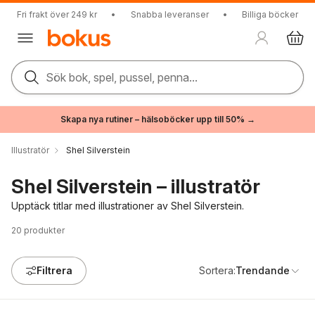
Fri frakt över 249 kr
•
Snabba leveranser
•
Billiga böcker
Sök bok, spel, pussel, penna...
Skapa nya rutiner – hälsoböcker upp till 50% →
Illustratör
Shel Silverstein
Shel Silverstein – illustratör
Upptäck titlar med illustrationer av Shel Silverstein.
20
produkter
Filtrera
Sortera:
Trendande