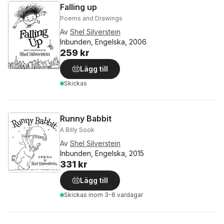
Falling up
Poems and Drawings
Av
Shel Silverstein
Inbunden, Engelska, 2006
259 kr
Lägg till
Skickas
Runny Babbit
A Billy Sook
Av
Shel Silverstein
Inbunden, Engelska, 2015
331 kr
Lägg till
Skickas
inom 3-6 vardagar