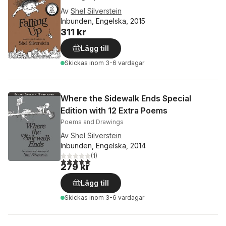
Av
Shel Silverstein
Inbunden, Engelska, 2015
311 kr
Lägg till
Skickas
inom 3-6 vardagar
Where the Sidewalk Ends Special
Edition with 12 Extra Poems
Poems and Drawings
Av
Shel Silverstein
Inbunden, Engelska, 2014
(
1
)
5,0
utav 5 stjärnor. Totalt antal röster:
279 kr
Lägg till
Skickas
inom 3-6 vardagar