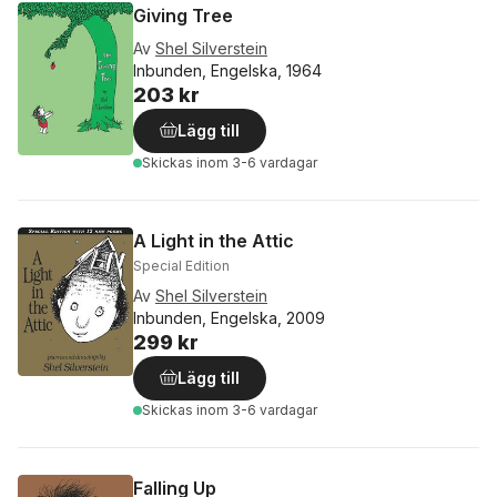
Giving Tree
Av
Shel Silverstein
Inbunden, Engelska, 1964
203 kr
Lägg till
Skickas
inom 3-6 vardagar
A Light in the Attic
Special Edition
Av
Shel Silverstein
Inbunden, Engelska, 2009
299 kr
Lägg till
Skickas
inom 3-6 vardagar
Falling Up