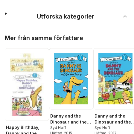
Utforska kategorier
Hoppa över listan
Mer från samma författare
Danny and the
Danny and the
Dinosaur and the
Dinosaur and the
Happy Birthday,
New Puppy
Syd Hoff
Girl Next Door
Syd Hoff
Häftad
, 2015
Danny and the
Häftad
, 2017