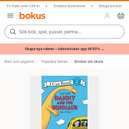
Fri frakt över 249 kr
•
Snabba leveranser
•
Billiga böcker
Sök bok, spel, pussel, penna...
Skapa nya rutiner – hälsoböcker upp till 50% →
Barn och ungdom
Populära teman
Böcker om skola