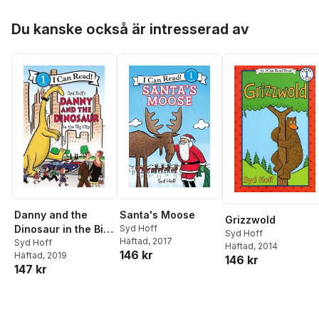
Hoppa över listan
Du kanske också är intresserad av
Danny and the
Santa's Moose
Grizzwold
Dinosaur in the Big
Syd Hoff
Syd Hoff
Häftad
, 2017
City
Syd Hoff
Häftad
, 2014
146 kr
Häftad
, 2019
146 kr
147 kr