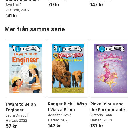
79 kr
147 kr
Dinosaur! Book and
Syd Hoff
CD-bok
, 2007
CD
141 kr
Hoppa över listan
Mer från samma serie
Pinkalicious and
Ranger Rick: I Wish
I Want to Be an
the Pinkadorable
I Was a Bison
Engineer
Pony
Victoria Kann
Jennifer Bové
Laura Driscoll
Häftad
, 2020
Häftad
, 2020
Häftad
, 2022
137 kr
147 kr
57 kr