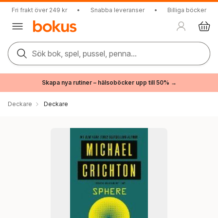
Fri frakt över 249 kr
•
Snabba leveranser
•
Billiga böcker
Sök bok, spel, pussel, penna...
Skapa nya rutiner – hälsoböcker upp till 50% →
Deckare
Deckare