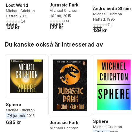
Jurassic Park
Lost World
Andromeda Strain
Michael Crichton
Michael Crichton
Michael Crichton
Häftad
, 2015
Häftad
, 2015
Häftad
, 1995
(
4
)
(
5
)
4,5
utav 5 stjärnor. Totalt antal röster:
4,0
utav 5 stjärnor. Totalt antal röster:
(
1
)
139 kr
139 kr
3,0
utav 5 stjärnor. Tota
139 kr
Hoppa över listan
Du kanske också är intresserad av
Sphere
Michael Crichton
Ljudbok
2016
Sphere
685 kr
Jurassic Park
Michael Crichton
Michael Crichton