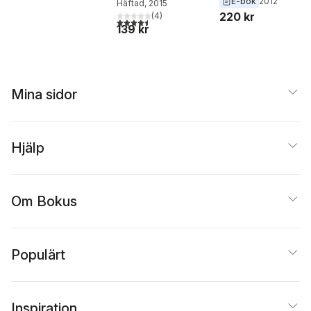
E-bok
2012
Häftad
, 2015
220 kr
(
4
)
4,5
utav 5 stjärnor. Totalt antal röster:
139 kr
Mina sidor
Hjälp
Om Bokus
Populärt
Inspiration