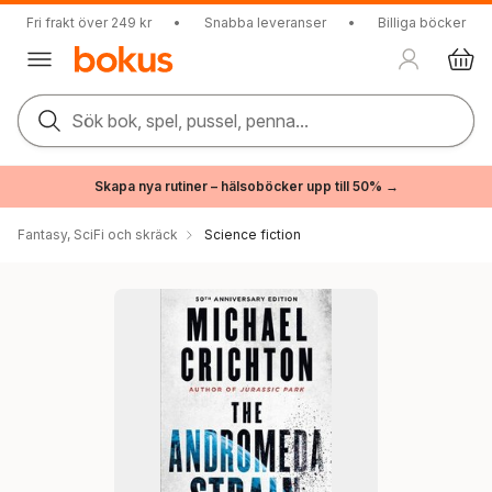
Fri frakt över 249 kr
•
Snabba leveranser
•
Billiga böcker
Sök bok, spel, pussel, penna...
Skapa nya rutiner – hälsoböcker upp till 50% →
Fantasy, SciFi och skräck
Science fiction