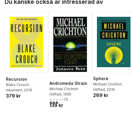
Du kanske också är intresserad av
Sphere
Recursion
Andromeda Strain
Michael Crichton
Blake Crouch
Michael Crichton
Häftad
, 2016
Inbunden
, 2019
Häftad
, 1995
269 kr
379 kr
(
1
)
3,0
utav 5 stjärnor. Totalt antal röster:
139 kr