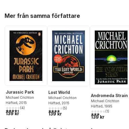
Hoppa över listan
Mer från samma författare
Jurassic Park
Lost World
Andromeda Strain
Michael Crichton
Michael Crichton
Michael Crichton
Häftad
, 2015
Häftad
, 2015
Häftad
, 1995
(
4
)
(
5
)
4,5
utav 5 stjärnor. Totalt antal röster:
4,0
utav 5 stjärnor. Totalt antal röster:
(
1
)
139 kr
139 kr
3,0
utav 5 stjärnor. Tota
139 kr
Hoppa över listan