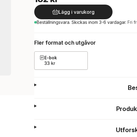
Lägg i varukorg
Beställningsvara.
Skickas
inom 3-6 vardagar
.
Fri f
Fler format och utgåvor
E-bok
33 kr
Be
Produk
Utfors