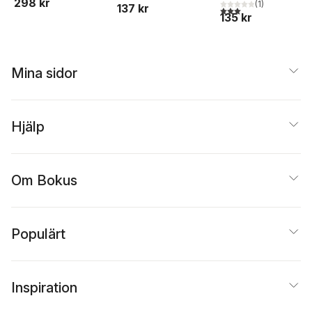
298 kr
(
1
)
137 kr
3,0
utav 5 stjärnor. Tota
135 kr
Mina sidor
Hjälp
Om Bokus
Populärt
Inspiration