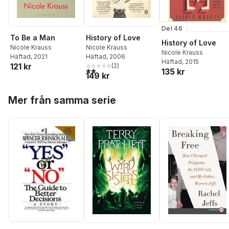
Del 46
To Be a Man
History of Love
History of Love
Nicole Krauss
Nicole Krauss
Nicole Krauss
Häftad
, 2021
Häftad
, 2006
Häftad
, 2015
121 kr
(
2
)
2,0
utav 5 stjärnor. Totalt antal röster:
135 kr
149 kr
Hoppa över listan
Mer från samma serie