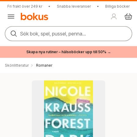
Fri frakt över 249 kr
•
Snabba leveranser
•
Billiga böcker
Sök bok, spel, pussel, penna...
Skapa nya rutiner – hälsoböcker upp till 50% →
Skönlitteratur
Romaner