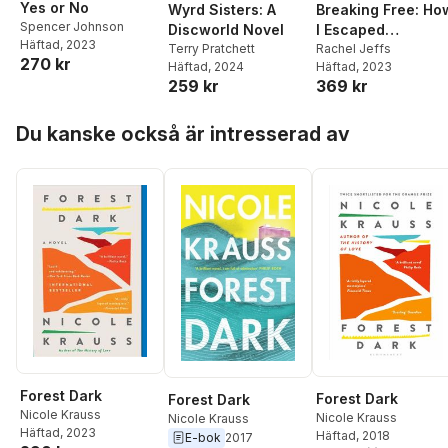
Yes or No
Breaking Free: Ho
Wyrd Sisters: A
Spencer Johnson
I Escaped
Discworld Novel
Häftad
, 2023
Polygamy, the Flds
Rachel Jeffs
Terry Pratchett
270 kr
Häftad
, 2023
Häftad
, 2024
Cult, and My
369 kr
259 kr
Father, Warren
Jeffs
Hoppa över listan
Du kanske också är intresserad av
Forest Dark
Forest Dark
Forest Dark
Nicole Krauss
Nicole Krauss
Nicole Krauss
Häftad
, 2023
Häftad
, 2018
E-bok
2017