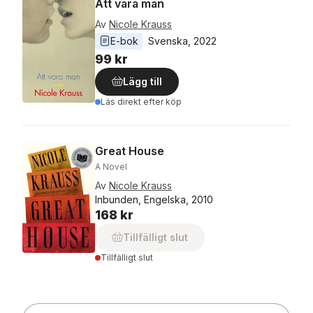
Att vara man
Av
Nicole Krauss
E-bok
Svenska
, 
2022
99 kr
Lägg till
Läs direkt efter köp
Great House
A Novel
Av
Nicole Krauss
Inbunden, Engelska, 2010
168 kr
Tillfälligt slut
Tillfälligt slut