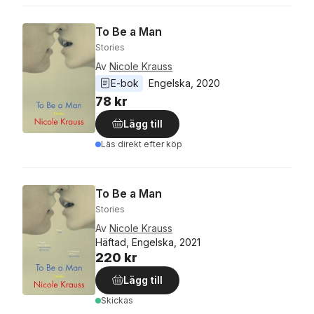
To Be a Man
Stories
Av
Nicole Krauss
E-bok
Engelska
, 
2020
78 kr
Lägg till
Läs direkt efter köp
To Be a Man
Stories
Av
Nicole Krauss
Häftad, Engelska, 2021
220 kr
Lägg till
Skickas