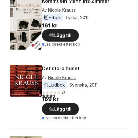
Kommt ein Mann ins Zimmer
Av
Nicole Krauss
E-bok
Tyska
, 
2011
161 kr
Lägg till
Läs direkt efter köp
Det stora huset
Av
Nicole Krauss
Ljudbok
Svenska
, 
2011
(
2
)
3,5
utav 5 stjärnor. Totalt antal röster:
169 kr
Lägg till
Lyssna direkt efter köp