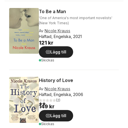
To Be a Man
'One of America's most important novelists'
(New York Times)
Av
Nicole Krauss
Häftad, Engelska, 2021
121 kr
Lägg till
Skickas
History of Love
Av
Nicole Krauss
Häftad, Engelska, 2006
(
2
)
2,0
utav 5 stjärnor. Totalt antal röster:
149 kr
Lägg till
Skickas