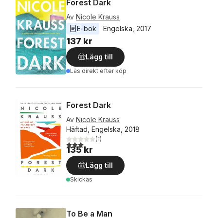
Forest Dark
Av
Nicole Krauss
E-bok
Engelska
, 
2017
137 kr
Lägg till
Läs direkt efter köp
Forest Dark
Av
Nicole Krauss
Häftad, Engelska, 2018
(
1
)
3,0
utav 5 stjärnor. Totalt antal röster:
135 kr
Lägg till
Skickas
To Be a Man