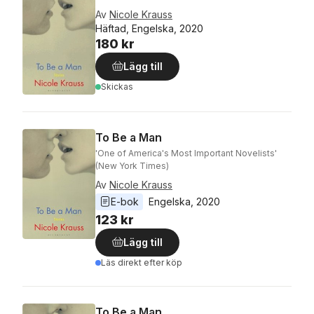
Av
Nicole Krauss
Häftad, Engelska, 2020
180 kr
Lägg till
Skickas
To Be a Man
'One of America's Most Important Novelists'
(New York Times)
Av
Nicole Krauss
E-bok
Engelska
, 
2020
123 kr
Lägg till
Läs direkt efter köp
To Be a Man