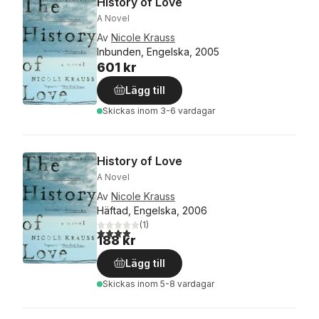
History of Love
A Novel
Av
Nicole Krauss
Inbunden, Engelska, 2005
601 kr
Lägg till
Skickas
inom 3-6 vardagar
History of Love
A Novel
Av
Nicole Krauss
Häftad, Engelska, 2006
(
1
)
4,0
utav 5 stjärnor. Totalt antal röster:
188 kr
Lägg till
Skickas
inom 5-8 vardagar