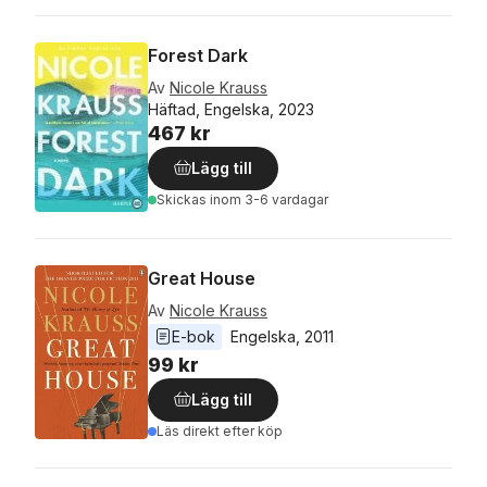
Forest Dark
Av
Nicole Krauss
Häftad, Engelska, 2023
467 kr
Lägg till
Skickas
inom 3-6 vardagar
Great House
Av
Nicole Krauss
E-bok
Engelska
, 
2011
99 kr
Lägg till
Läs direkt efter köp