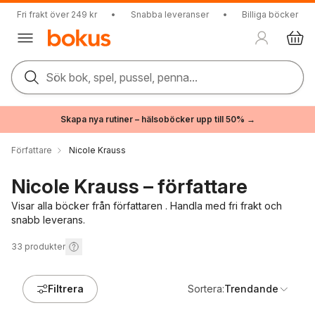
Fri frakt över 249 kr
•
Snabba leveranser
•
Billiga böcker
Sök bok, spel, pussel, penna...
Skapa nya rutiner – hälsoböcker upp till 50% →
Författare
Nicole Krauss
Nicole Krauss – författare
Visar alla böcker från författaren . Handla med fri frakt och
snabb leverans.
33
produkter
Filtrera
Sortera:
Trendande