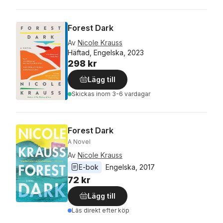
Forest Dark
Av
Nicole Krauss
Häftad, Engelska, 2023
298 kr
Lägg till
Skickas
inom 3-6 vardagar
Forest Dark
A Novel
Av
Nicole Krauss
E-bok
Engelska
, 
2017
72 kr
Lägg till
Läs direkt efter köp