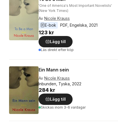
'One of America's Most Important Novelists'
(New York Times)
Av
Nicole Krauss
E-bok
PDF
, 
Engelska
, 
2021
123 kr
Lägg till
Läs direkt efter köp
Ein Mann sein
Av
Nicole Krauss
Inbunden, Tyska, 2022
284 kr
Lägg till
Skickas
inom 3-6 vardagar