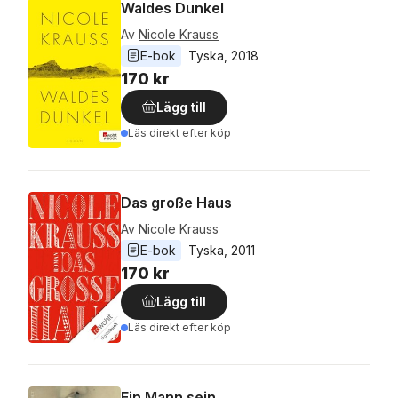
Waldes Dunkel
Av
Nicole Krauss
E-bok
Tyska
, 
2018
170 kr
Lägg till
Läs direkt efter köp
Das große Haus
Av
Nicole Krauss
E-bok
Tyska
, 
2011
170 kr
Lägg till
Läs direkt efter köp
Ein Mann sein