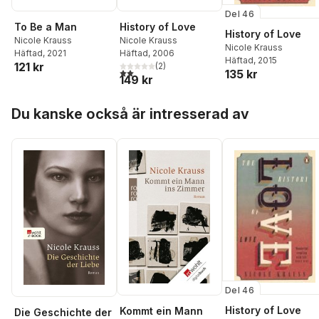
Del 46
To Be a Man
History of Love
History of Love
Nicole Krauss
Nicole Krauss
Nicole Krauss
Häftad
, 2021
Häftad
, 2006
Häftad
, 2015
121 kr
(
2
)
2,0
utav 5 stjärnor. Totalt antal röster:
135 kr
149 kr
Hoppa över listan
Du kanske också är intresserad av
Del 46
History of Love
Kommt ein Mann
Die Geschichte der