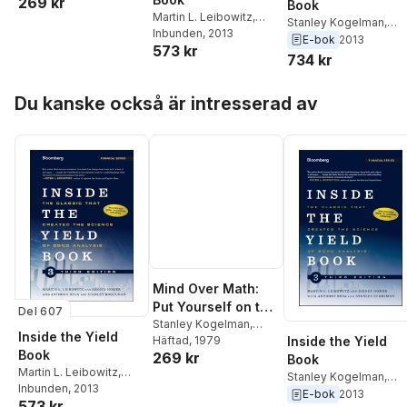
269 kr
Book
from Math Anxiety
Martin L. Leibowitz
,
Stanley Kogelman
,
Sidney Homer
Inbunden
, 2013
,
Stanley
Sidney Homer
,
Martin 
E-bok
2013
573 kr
Kogelman
Leibowitz
734 kr
Hoppa över listan
Du kanske också är intresserad av
Mind Over Math:
Put Yourself on the
Del 607
Road to Success
Stanley Kogelman
,
Inside the Yield
Joseph Warren
Häftad
, 1979
Inside the Yield
by Freeing Yourself
Book
269 kr
Book
from Math Anxiety
Martin L. Leibowitz
,
Stanley Kogelman
,
Sidney Homer
Inbunden
, 2013
,
Stanley
Sidney Homer
,
Martin 
E-bok
2013
573 kr
Kogelman