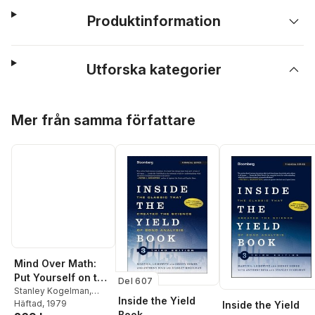
Produktinformation
Utforska kategorier
Hoppa över listan
Mer från samma författare
Mind Over Math:
Put Yourself on the
Del 607
Road to Success
Stanley Kogelman
,
Inside the Yield
Joseph Warren
Häftad
, 1979
Inside the Yield
by Freeing Yourself
Book