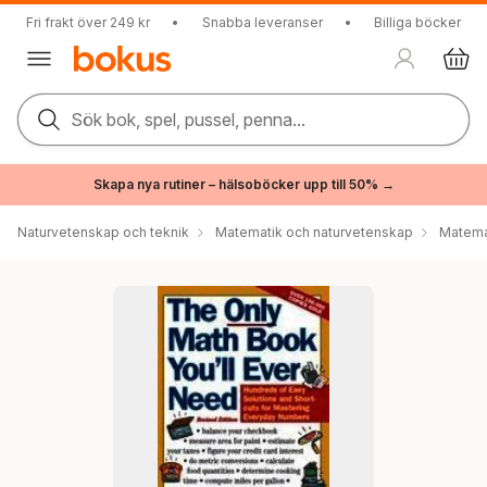
Fri frakt över 249 kr
•
Snabba leveranser
•
Billiga böcker
Sök bok, spel, pussel, penna...
Skapa nya rutiner – hälsoböcker upp till 50% →
Naturvetenskap och teknik
Matematik och naturvetenskap
Matema