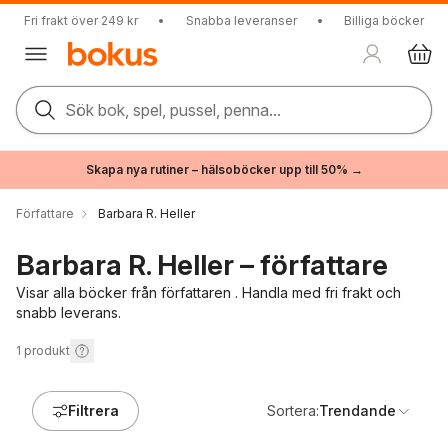
Fri frakt över 249 kr
•
Snabba leveranser
•
Billiga böcker
Sök bok, spel, pussel, penna...
Skapa nya rutiner – hälsoböcker upp till 50% →
Författare
Barbara R. Heller
Barbara R. Heller – författare
Visar alla böcker från författaren . Handla med fri frakt och
snabb leverans.
1
produkt
Filtrera
Sortera:
Trendande