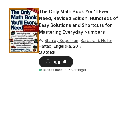
The Only Math Book You'll Ever
Need, Revised Edition: Hundreds of
Easy Solutions and Shortcuts for
Mastering Everyday Numbers
Av
Stanley Kogelman
,
Barbara R. Heller
Häftad, Engelska, 2017
272 kr
Lägg till
Skickas
inom 3-6 vardagar