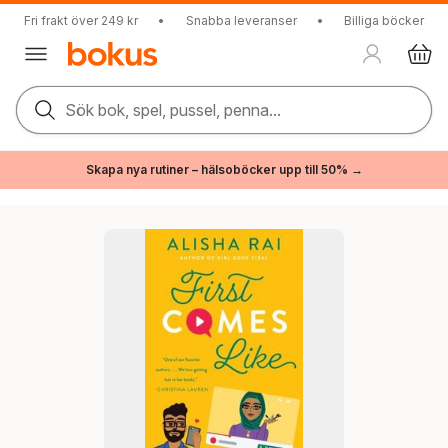
Fri frakt över 249 kr
•
Snabba leveranser
•
Billiga böcker
Sök bok, spel, pussel, penna...
Skapa nya rutiner – hälsoböcker upp till 50% →