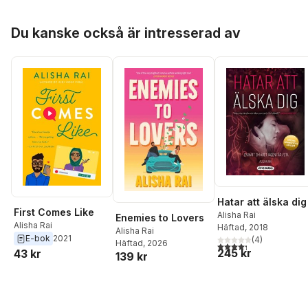
Hoppa över listan
Du kanske också är intresserad av
Hatar att älska dig
First Comes Like
Alisha Rai
Enemies to Lovers
Alisha Rai
Häftad
, 2018
Alisha Rai
E-bok
2021
(
4
)
Häftad
, 2026
4,3
utav 5 stjärnor. Tota
245 kr
43 kr
139 kr