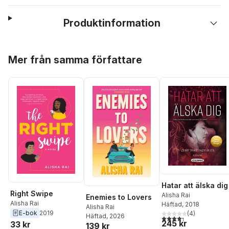
Produktinformation
Hoppa över listan
Mer från samma författare
Hatar att älska dig
Right Swipe
Alisha Rai
Enemies to Lovers
Alisha Rai
Häftad
, 2018
Alisha Rai
E-bok
2019
(
4
)
Häftad
, 2026
4,3
utav 5 stjärnor. Tota
245 kr
33 kr
139 kr