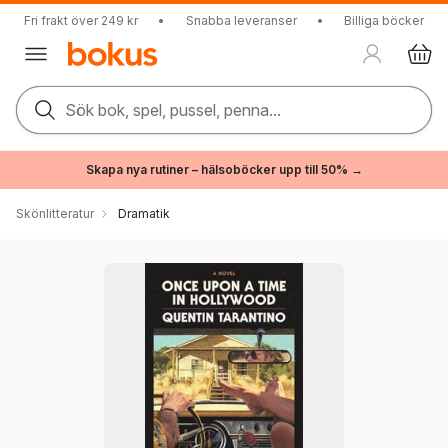
Fri frakt över 249 kr
•
Snabba leveranser
•
Billiga böcker
Sök bok, spel, pussel, penna...
Skapa nya rutiner – hälsoböcker upp till 50% →
Skönlitteratur
Dramatik