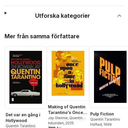
Utforska kategorier
Hoppa över listan
Mer från samma författare
Making of Quentin
Tarantino's Once
Pulp Fiction
Det var en gång i
Upon a Time in
Jay Glennie
,
Quentin
Quentin Tarantino
Hollywood
Tarantino
Inbunden
, 2025
Hollywood
Häftad
, 1999
Quentin Tarantino