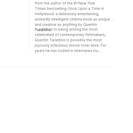
from the author of the #1 New York
Times bestselling Once Upon a Time in
Hollywood: a deliriously entertaining,
wickedly intelligent cinema book as unique
and creative as anything by Quentin
In addition to being among the most
Tarantino.
celebrated of contemporary filmmakers,
Quentin Tarantino is possibly the most
joyously infectious movie lover alive. For
years he has touted in interviews his
eventual turn to writing books about films.
Now, with Cinema Speculation, the time has
come, and the results are everything his
passionate fans--and all movie lovers--
could have hoped for. Organized around key
American films from the 1970s, all of which
he first saw as a young moviegoer at the
time, this book is as intellectually rigorous
and insightful as it is rollicking and
entertaining. At once film criticism, film
theory, a feat of reporting, and wonderful
personal history, it is all written in the singular
voice recognizable immediately as QT's and
with the rare perspective about cinema
possible only from one of the greatest