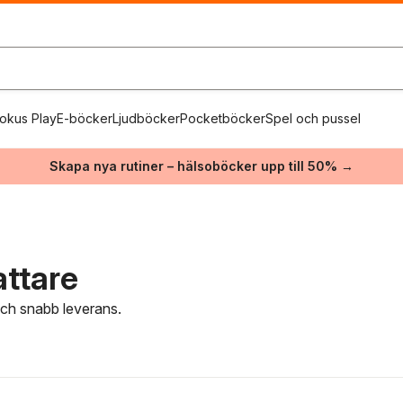
okus Play
E-böcker
Ljudböcker
Pocketböcker
Spel och pussel
Skapa nya rutiner – hälsoböcker upp till 50% →
attare
 och snabb leverans.