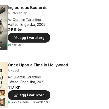
Inglourious Basterds
A Screenplay
Av
Quentin Tarantino
Häftad, Engelska, 2009
259 kr
Lägg i varukorg
Skickas
Once Upon a Time in Hollywood
A Novel
Av
Quentin Tarantino
Häftad, Engelska, 2021
117 kr
Lägg i varukorg
Skickas
inom 3-6 vardagar