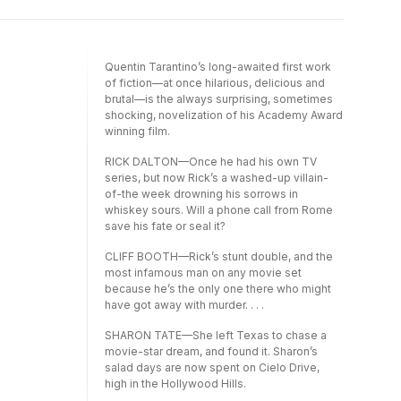
unprecedented contacts, and incisive writing
infamous man on any movie set because
to this unique volume.EXCLUSIVE CONTENT:
he's the only one there who might have
Explore additional unseen material many
gotten away with murder. . . . SHARON TATE -
recreated as faithful reproduction
She left Texas to chase a movie-star dream,
Quentin Tarantino’s long-awaited first work
inserts.COMPREHENSIVE HISTORY: Pore over
and found it. Sharon's salad days are now
of fiction—at once hilarious, delicious and
400 pages detailing every aspect of the film,
spent on Cielo Drive, high in the Hollywood
brutal—is the always surprising, sometimes
from the writing of the script, casting,
Hills. CHARLES MANSON - The ex-con's got
shocking, novelization of his Academy Award
rehearsals, through to production and
a bunch of zonked-out hippies thinking he's
winning film.
costume design, the making of the film and
their spiritual leader, but he'd trade it all to be
beyond. "Having spent hours and hours with
a rock 'n' roll star. HOLLYWOOD 1969 - YOU
RICK DALTON—Once he had his own TV
Quentin and his fellow artists, it is my belief
SHOULDA BEEN THERE
series, but now Rick’s a washed-up villain-
that no other book has ever revealed more
of-the week drowning his sorrows in
about the making of a motion picture!" Jay
whiskey sours. Will a phone call from Rome
GlennieALL-STAR CONTRIBUTORS: Read
save his fate or seal it?
exclusive brand-new interviews and insights
from over 65 cast and crew members
CLIFF BOOTH—Rick’s stunt double, and the
including actors, concept artists, and
most infamous man on any movie set
illustrators, including Oscar winner's
because he’s the only one there who might
cinematographer Bob Richardson and
have got away with murder. . . .
production designer Barbara Ling, producer
David Heyman, Sony chairman Tom Rothman,
SHARON TATE—She left Texas to chase a
and many more.AUTHORITATIVE VOICE:
movie-star dream, and found it. Sharon’s
Quentin Tarantino's voice is throughout Jay
salad days are now spent on Cielo Drive,
Glennie's book, providing hitherto unknown
high in the Hollywood Hills.
information and revelations about his