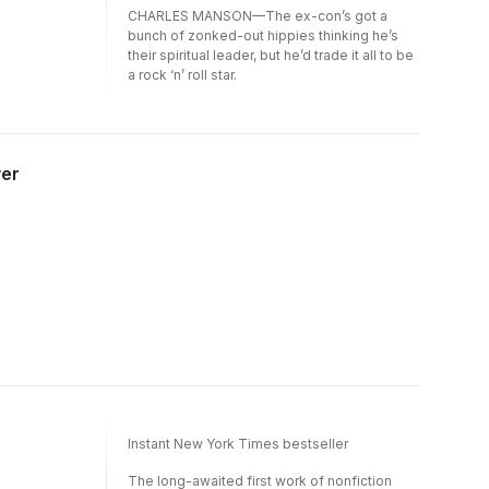
working technique at every stage. This
CHARLES MANSON—The ex-con’s got a
publication will deepen the way the world
bunch of zonked-out hippies thinking he’s
views the legendary filmmaker-and his
their spiritual leader, but he’d trade it all to be
exceptional creative process.COMPLETE
a rock ‘n’ roll star.
YOUR COLLECTION: First title in Jay
Glennie's Quentin Tarantino Library
collection. Glennie will follow Once Upon a
Time... in Hollywood with equally deep dives
into Inglourious Basterds and Django
ver
Unchained.
Instant New York Times bestseller
The long-awaited first work of nonfiction