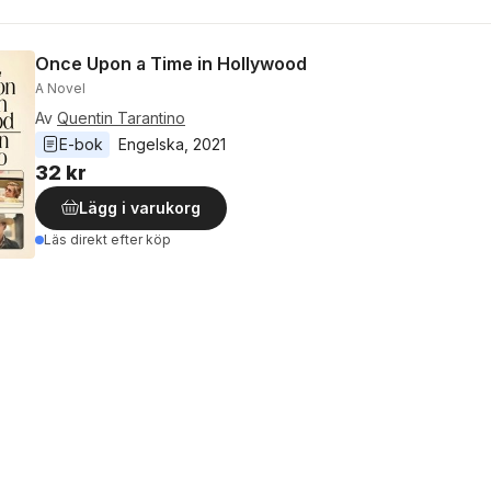
Once Upon a Time in Hollywood
A Novel
Av
Quentin Tarantino
E-bok
Engelska
, 
2021
32 kr
Lägg i varukorg
Läs direkt efter köp