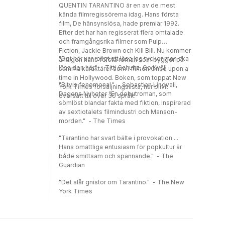
QUENTIN TARANTINO är en av de mest
kända filmregissörerna idag. Hans första
film, De hänsynslösa, hade premiär 1992.
Efter det har han regisserat flera omtalade
och framgångsrika filmer som Pulp
Fiction, Jackie Brown och Kill Bill. Nu kommer
"Det här var roligt att läsa jag tycker man ska
äntligen hans första roman som bygger på
läsa den här." - Titti Schultz, Go Kväll
samma karaktärer som i filmen Once upon a
time in Hollywood. Boken, som toppat New
"Bitvis fenomenal." - Sebastian Lindvall,
York Times försäljningslista, har blivit
Dagens Nyheter "En debutroman, som
översatt till över 30 språk.
sömlöst blandar fakta med fiktion, inspirerad
av sextiotalets filmindustri och Manson-
morden." - The Times
"Tarantino har svart bälte i provokation ...
Hans omättliga entusiasm för popkultur är
både smittsam och spännande." - The
Guardian
"Det slår gnistor om Tarantino." - The New
York Times