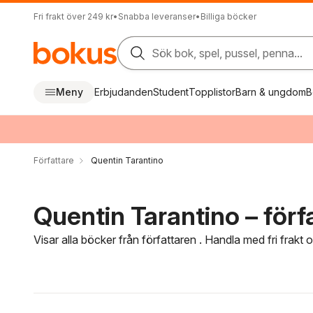
Fri frakt över 249 kr
•
Snabba leveranser
•
Billiga böcker
Sök bok, spel, pussel, penna...
Meny
Erbjudanden
Student
Topplistor
Barn & ungdom
B
Författare
Quentin Tarantino
Quentin Tarantino – förf
Visar alla böcker från författaren . Handla med fri frakt
Hoppa över filtreringsmeny