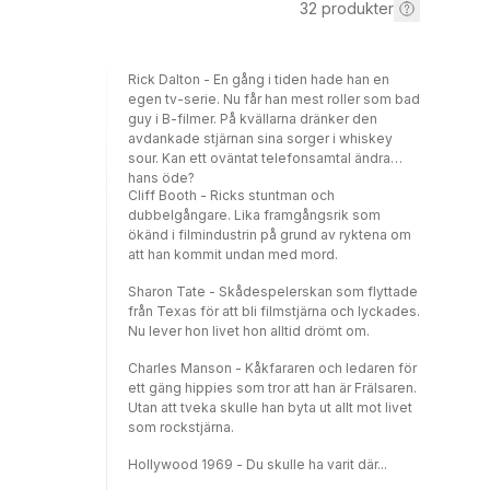
32
produkter
Rick Dalton - En gång i tiden hade han en
egen tv-serie. Nu får han mest roller som bad
guy i B-filmer. På kvällarna dränker den
avdankade stjärnan sina sorger i whiskey
sour. Kan ett oväntat telefonsamtal ändra
hans öde?
Cliff Booth - Ricks stuntman och
dubbelgångare. Lika framgångsrik som
ökänd i filmindustrin på grund av ryktena om
att han kommit undan med mord.
Sharon Tate - Skådespelerskan som flyttade
från Texas för att bli filmstjärna och lyckades.
Nu lever hon livet hon alltid drömt om.
Charles Manson - Kåkfararen och ledaren för
ett gäng hippies som tror att han är Frälsaren.
Utan att tveka skulle han byta ut allt mot livet
som rockstjärna.
Hollywood 1969 - Du skulle ha varit där...