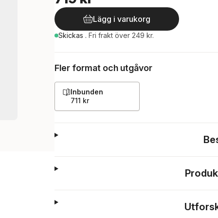
Lägg i varukorg
Skickas
.
Fri frakt över 249 kr.
Fler format och utgåvor
Inbunden
711 kr
Be
Produk
Utfors