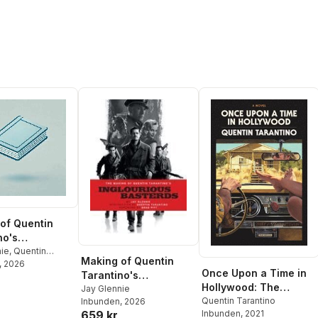
of Quentin
no's
ious Basterds
nie
,
Quentin
Making of Quentin
,
, 2026
Brad Pitt
Once Upon a Time in
Tarantino's
Hollywood: The
Inglourious Basterds
Jay Glennie
Deluxe Hardcover
Quentin Tarantino
Inbunden
, 2026
659 kr
Inbunden
, 2021