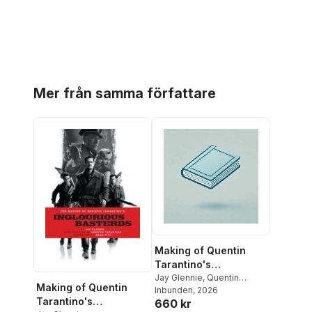
Hoppa över listan
Mer från samma författare
Making of Quentin
Tarantino's
Inglourious Basterds
Jay Glennie
,
Quentin
Making of Quentin
Tarantino
Inbunden
,
, 2026
Brad Pitt
Tarantino's
660 kr