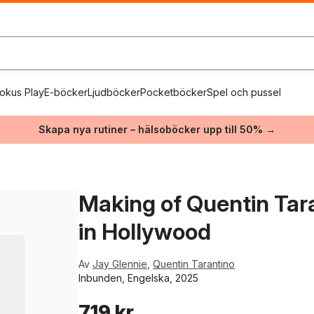
okus Play
E-böcker
Ljudböcker
Pocketböcker
Spel och pussel
Skapa nya rutiner – hälsoböcker upp till 50% →
Making of Quentin Tar
in Hollywood
Av
Jay Glennie
,
Quentin Tarantino
Inbunden, Engelska, 2025
719 kr