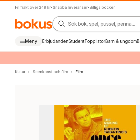
Fri frakt över 249 kr
•
Snabba leveranser
•
Billiga böcker
Sök bok, spel, pussel, penna...
Meny
Erbjudanden
Student
Topplistor
Barn & ungdom
B
Kultur
Scenkonst och film
Film