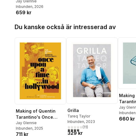
Inglourious Basterds
Jay Glennie
Inbunden
, 2026
659 kr
Hoppa över listan
Du kanske också är intresserad av
Making 
Taranti
Inglour
Jay Glen
Grilla
Making of Quentin
Tarantino
Inbunden
Tareq Taylor
Tarantino's Once
660 kr
Inbunden
, 2023
Upon a Time in
Jay Glennie
(
11
)
Inbunden
, 2025
Hollywood
4,1
utav 5 stjärnor. Totalt antal röster:
329 kr
711 kr