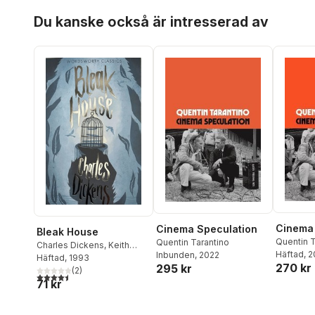
Hoppa över listan
Du kanske också är intresserad av
Cinema 
Cinema Speculation
Bleak House
Quentin T
Quentin Tarantino
Charles Dickens
,
Keith
Häftad
, 
Inbunden
, 2022
Carabine
Häftad
, 1993
270 kr
295 kr
(
2
)
4,5
utav 5 stjärnor. Totalt antal röster:
71 kr