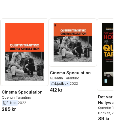
Cinema Speculation
Quentin Tarantino
Ljudbok
2022
412 kr
Cinema Speculation
Det var en gån
Quentin Tarantino
Hollywood
E-bok
2022
Quentin Tarantin
285 kr
al röster:
Pocket
, 2023
89 kr