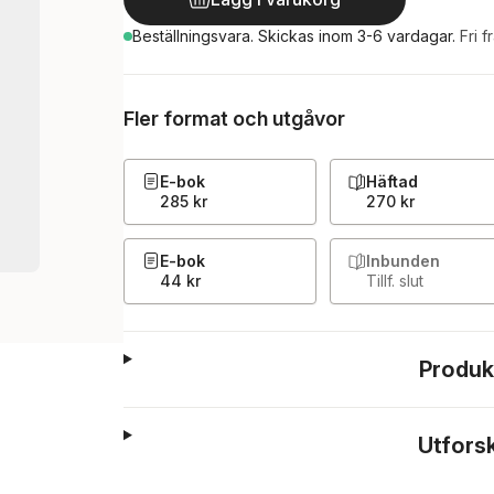
Beställningsvara.
Skickas
inom 3-6 vardagar
.
Fri f
Fler format och utgåvor
E-bok
Häftad
285 kr
270 kr
E-bok
Inbunden
44 kr
Tillf. slut
Produk
Utfors