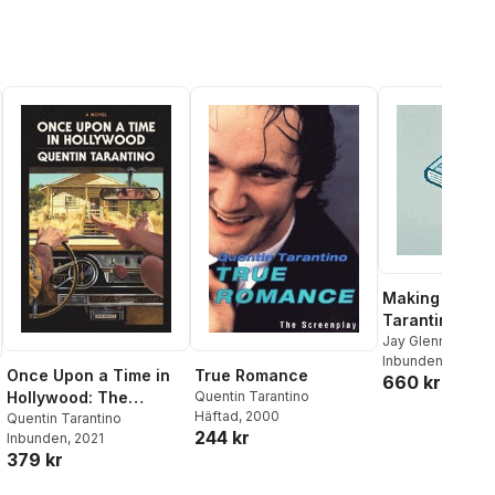
Making of Que
Tarantino's
Inglourious B
Jay Glennie
,
Quen
Tarantino
Inbunden
,
, 2026
Brad Pi
Once Upon a Time in
True Romance
660 kr
Hollywood: The
Quentin Tarantino
Häftad
, 2000
Deluxe Hardcover
Quentin Tarantino
244 kr
Inbunden
, 2021
379 kr