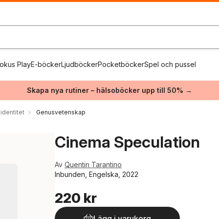
okus Play
E-böcker
Ljudböcker
Pocketböcker
Spel och pussel
Skapa nya rutiner – hälsoböcker upp till 50% →
identitet
Genusvetenskap
Cinema Speculation
Av
Quentin Tarantino
Inbunden, Engelska, 2022
220 kr
Lägg i varukorg