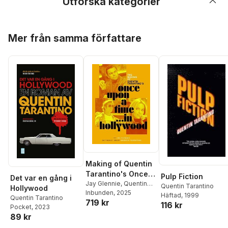
Utforska kategorier
Hoppa över listan
Mer från samma författare
Making of Quentin
Tarantino's Once
Pulp Fiction
Det var en gång i
Upon a Time in
Jay Glennie
,
Quentin
Quentin Tarantino
Hollywood
Tarantino
Inbunden
, 2025
Hollywood
Häftad
, 1999
Quentin Tarantino
719 kr
116 kr
Pocket
, 2023
89 kr