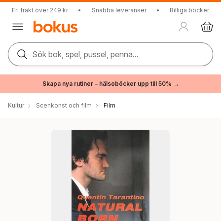
Fri frakt över 249 kr
•
Snabba leveranser
•
Billiga böcker
Sök bok, spel, pussel, penna...
Skapa nya rutiner – hälsoböcker upp till 50% →
Kultur
Scenkonst och film
Film