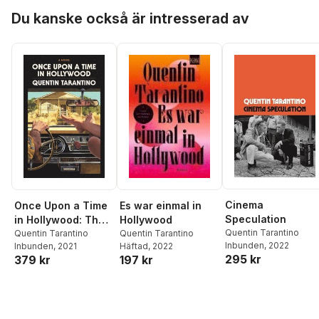
Hoppa över listan
Du kanske också är intresserad av
Cinema
Once Upon a Time
Es war einmal in
Speculation
in Hollywood: The
Hollywood
Quentin Tarantino
Deluxe Hardcover
Quentin Tarantino
Quentin Tarantino
Inbunden
, 2022
Inbunden
, 2021
Häftad
, 2022
295 kr
379 kr
197 kr