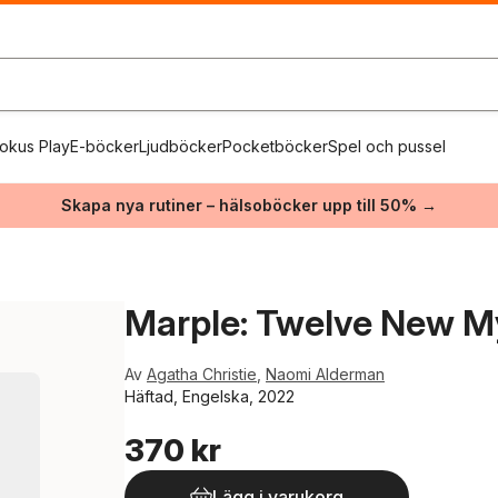
okus Play
E-böcker
Ljudböcker
Pocketböcker
Spel och pussel
Skapa nya rutiner – hälsoböcker upp till 50% →
Marple: Twelve New M
Av
Agatha Christie
,
Naomi Alderman
Häftad, Engelska, 2022
370 kr
Lägg i varukorg