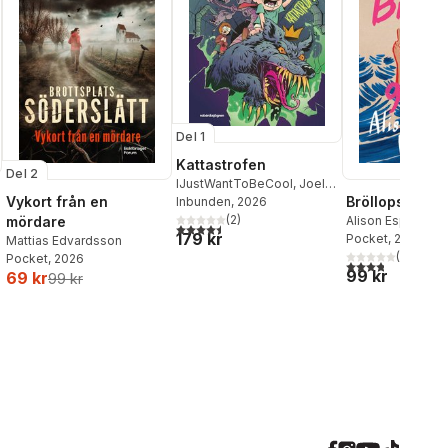
Del 1
Kattastrofen
Del 2
IJustWantToBeCool
,
Joel
Vykort från en
Bröllopsgäste
Adolphson
Inbunden
, 2026
,
Emil Ejdemo
Beer
,
Victor Beer
(
2
)
mördare
Alison Espach
4,5
utav 5 stjärnor. Totalt antal röster:
179 kr
Pocket
, 2026
Mattias Edvardsson
(
40
)
Pocket
, 2026
3,8
utav 5 stjärnor
99 kr
69 kr
99 kr
al röster: