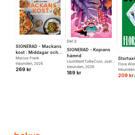
Del 2
SIGNERAD - Mackans
SIGNERAD - Kopians
kost : Middagar och
hämnd
matlådor
Marcus Frank
Stortaxi
IJustWantToBeCool
,
Joel
Inbunden
, 2026
Flora Wi
Adolphson
Inbunden
, 2026
,
Emil Ejdemo
269 kr
Inbunden
189 kr
Beer
,
Victor Beer
209 kr