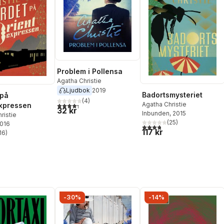
Problem i Pollensa
Agatha Christie
Ljudbok
2019
Badortsmysteriet
 på
(
4
)
Agatha Christie
4,3
utav 5 stjärnor. Totalt antal röster:
xpressen
32 kr
Inbunden
, 2015
ristie
(
25
)
2016
3,8
utav 5 stjärnor. Totalt ant
117 kr
16
)
stjärnor. Totalt antal röster:
-30%
-14%