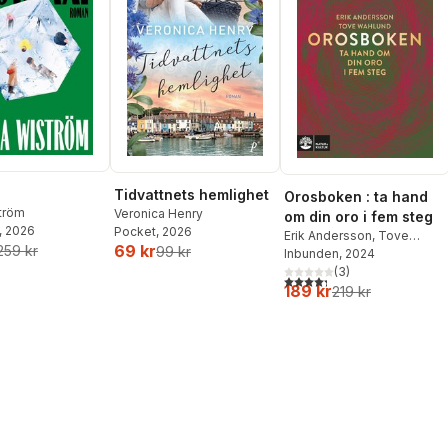
Tidvattnets hemlighet
Orosboken : ta hand
ström
Veronica Henry
om din oro i fem steg
, 2026
Pocket
, 2026
Erik Andersson
,
Tove
69 kr
259 kr
99 kr
Wahlund
Inbunden
, 2024
(
3
)
4,3
utav 5 stjärnor. Totalt ant
189 kr
219 kr