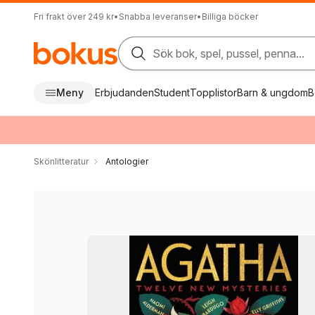
Fri frakt över 249 kr
•
Snabba leveranser
•
Billiga böcker
Sök bok, spel, pussel, penna...
Meny
Erbjudanden
Student
Topplistor
Barn & ungdom
B
Skönlitteratur
Antologier