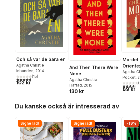
Och så var de bara en
Mordet
Agatha Christie
Oriente
And Then There Were
Inbunden
, 2014
Agatha Ch
None
(
15
)
Pocket
, 
4,8
utav 5 stjärnor. Totalt antal röster:
Agatha Christie
102 kr
(
Häftad
, 2015
4,2
utav 5 
89 kr
130 kr
Hoppa över listan
Du kanske också är intresserad av
Signerad!
Signerad!
-19%