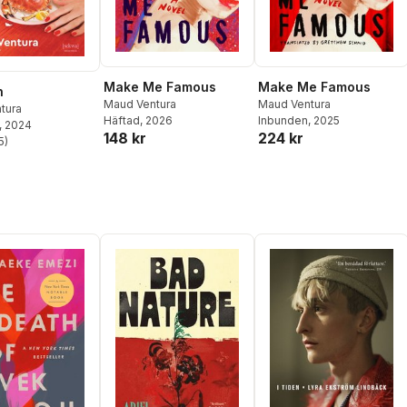
Make Me Famous
Make Me Famous
n
Maud Ventura
Maud Ventura
tura
Häftad
, 2026
Inbunden
, 2025
, 2024
148 kr
224 kr
5
)
stjärnor. Totalt antal röster: