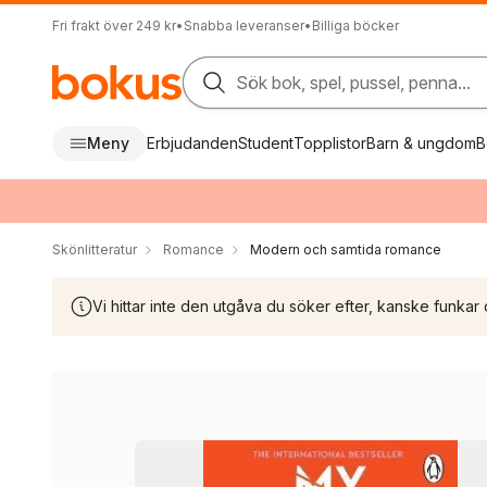
Fri frakt över 249 kr
•
Snabba leveranser
•
Billiga böcker
Sök bok, spel, pussel, penna...
Meny
Erbjudanden
Student
Topplistor
Barn & ungdom
B
Skönlitteratur
Romance
Modern och samtida romance
Vi hittar inte den utgåva du söker efter, kanske funkar 