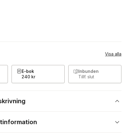
Visa alla
E-bok
Inbunden
240 kr
Tillf. slut
skrivning
tinformation