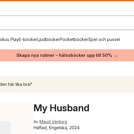
okus Play
E-böcker
Ljudböcker
Pocketböcker
Spel och pussel
Skapa nya rutiner – hälsoböcker upp till 50% →
den här lika bra?
My Husband
Av
Maud Ventura
Häftad, Engelska, 2024