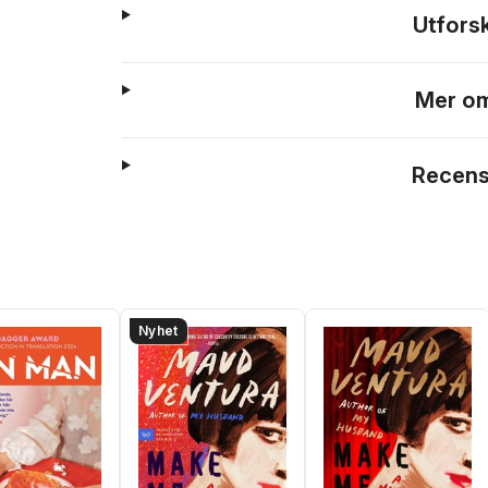
Utfors
Mer om
Recens
Nyhet