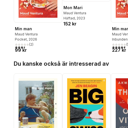
Mon Mari
Maud Ventura
Häftad
, 2023
152 kr
Min man
Min ma
Maud Ventura
Maud Ven
Pocket
, 2026
Inbunden
(
2
)
(
3,5
utav 5 stjärnor. Totalt antal röster:
4,6
utav 5 
99 kr
227 kr
Hoppa över listan
Du kanske också är intresserad av