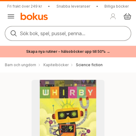
Fri frakt över 249 kr
•
Snabba leveranser
•
Billiga böcker
Sök bok, spel, pussel, penna...
Skapa nya rutiner – hälsoböcker upp till 50% →
Barn och ungdom
Kapitelböcker
Science fiction