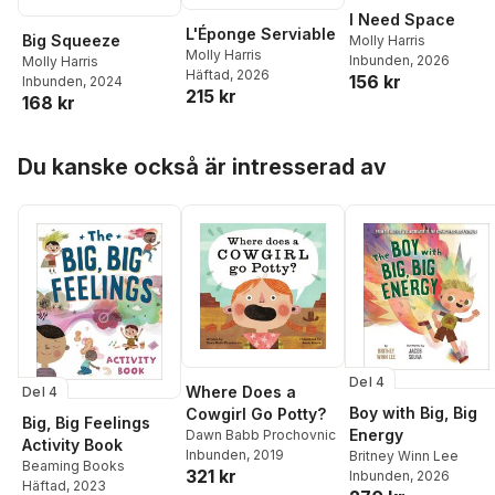
I Need Space
L'Éponge Serviable
Big Squeeze
Molly Harris
Molly Harris
Inbunden
, 2026
Molly Harris
Häftad
, 2026
156 kr
Inbunden
, 2024
215 kr
168 kr
Hoppa över listan
Du kanske också är intresserad av
Del 4
Where Does a
Del 4
Boy with Big, Big
Cowgirl Go Potty?
Big, Big Feelings
Energy
Dawn Babb Prochovnic
Activity Book
Inbunden
, 2019
Britney Winn Lee
Beaming Books
321 kr
Inbunden
, 2026
Häftad
, 2023