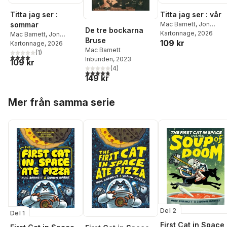
Titta jag ser :
Titta jag ser : vår
sommar
Mac Barnett
,
Jon
De tre bockarna
Klassen
Kartonnage
, 2026
Mac Barnett
,
Jon
Bruse
109 kr
Klassen
Kartonnage
, 2026
Mac Barnett
(
1
)
4,0
utav 5 stjärnor. Totalt antal röster:
Inbunden
, 2023
109 kr
(
4
)
4,8
utav 5 stjärnor. Totalt antal röster:
149 kr
Hoppa över listan
Mer från samma serie
Del 2
Del 1
First Cat in Space