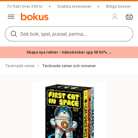
Fri frakt över 249 kr
•
Snabba leveranser
•
Billiga böcker
Sök bok, spel, pussel, penna...
Skapa nya rutiner – hälsoböcker upp till 50% →
Tecknade serier
Tecknade serier och romaner