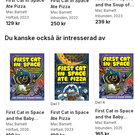
First Cat in Space
First Cat in Space
and the Soup of
Ate Pizza
Ate Pizza
Doom
Mac Barnett
Mac Barnett
Mac Barnett
Inbunden
, 2023
Häftad
, 2023
Inbunden
, 2022
239 kr
129 kr
250 kr
Hoppa över listan
Du kanske också är intresserad av
Del 4
Del 1
First Cat in Space
First Cat in Space
First Cat in Space
and the Baby
and the Baby
Ate Pizza
Pirate’s Revenge
Mac Barnett
Pirate’s Revenge
Mac Barnett
Mac Barnett
Inbunden
, 2025
Häftad
, 2026
Häftad
, 2023
165 kr