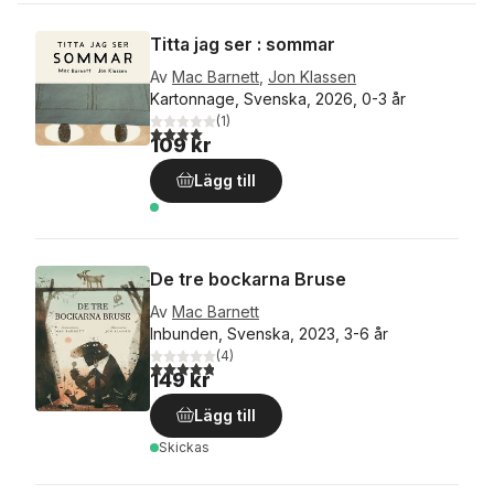
Titta jag ser : sommar
Av
Mac Barnett
,
Jon Klassen
Kartonnage, Svenska, 2026, 0-3 år
(
1
)
4,0
utav 5 stjärnor. Totalt antal röster:
109 kr
Lägg till
De tre bockarna Bruse
Av
Mac Barnett
Inbunden, Svenska, 2023, 3-6 år
(
4
)
4,8
utav 5 stjärnor. Totalt antal röster:
149 kr
Lägg till
Skickas