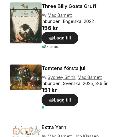
Three Billy Goats Gruff
Av
Mac Barnett
Inbunden, Engelska, 2022
156 kr
Lägg till
Skickas
Tomtens första jul
Av
Sydney Smith
,
Mac Barnett
Inbunden, Svenska, 2025, 3-6 år
151 kr
Lägg till
Extra Yarn
Av
Mac Barnett
,
Jon Klassen