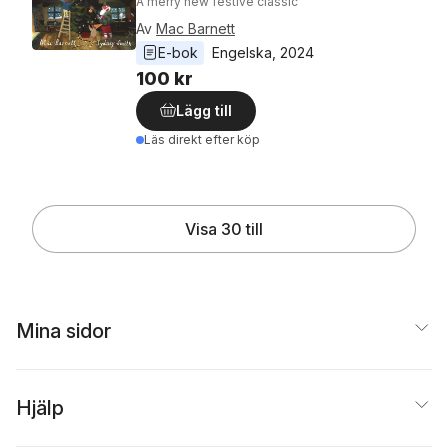
A merry new festive classic
Av
Mac Barnett
E-bok
Engelska
, 
2024
100 kr
Lägg till
Läs direkt efter köp
Visa 30 till
Mina sidor
Hjälp