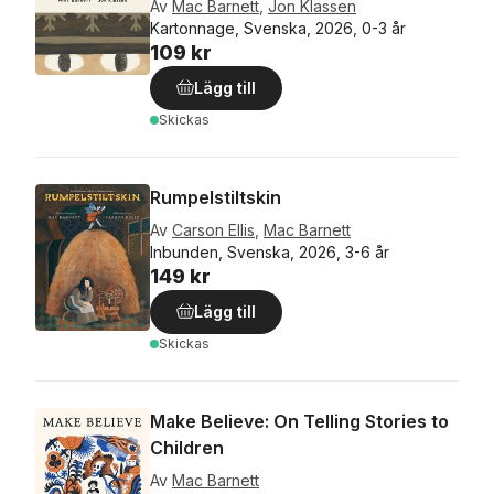
Av
Mac Barnett
,
Jon Klassen
Kartonnage, Svenska, 2026, 0-3 år
109 kr
Lägg till
Skickas
Rumpelstiltskin
Av
Carson Ellis
,
Mac Barnett
Inbunden, Svenska, 2026, 3-6 år
149 kr
Lägg till
Skickas
Make Believe: On Telling Stories to
Children
Av
Mac Barnett