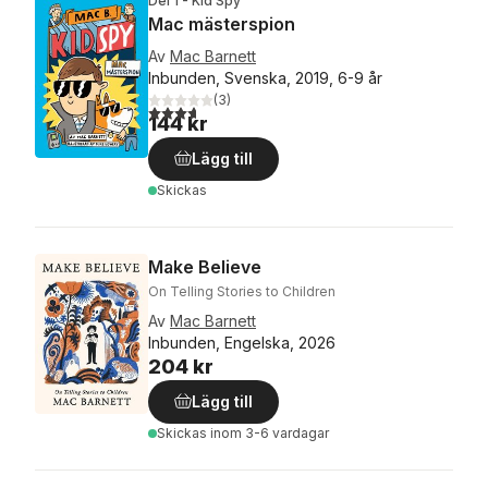
Del 1 - Kid Spy
Mac mästerspion
Av
Mac Barnett
Inbunden, Svenska, 2019, 6-9 år
(
3
)
3,7
utav 5 stjärnor. Totalt antal röster:
144 kr
Lägg till
Skickas
Make Believe
On Telling Stories to Children
Av
Mac Barnett
Inbunden, Engelska, 2026
204 kr
Lägg till
Skickas
inom 3-6 vardagar