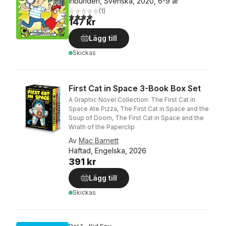
Inbunden, Svenska, 2020, 6-9 år
(
1
)
4,0
utav 5 stjärnor. Totalt antal röster:
147 kr
Lägg till
Skickas
First Cat in Space 3-Book Box Set
A Graphic Novel Collection: The First Cat in
Space Ate Pizza, The First Cat in Space and the
Soup of Doom, The First Cat in Space and the
Wrath of the Paperclip
Av
Mac Barnett
Häftad, Engelska, 2026
391 kr
Lägg till
Skickas