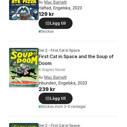
Av
Mac Barnett
Häftad, Engelska, 2023
129 kr
Lägg till
Skickas
Del 2 - First Cat in Space
First Cat in Space and the Soup of
Doom
A Graphic Novel
Av
Mac Barnett
Inbunden, Engelska, 2023
239 kr
Lägg till
Skickas
inom 3-6 vardagar
Del 2 - First Cat in Space