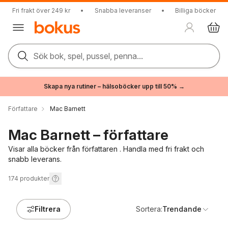
Fri frakt över 249 kr
•
Snabba leveranser
•
Billiga böcker
Sök bok, spel, pussel, penna...
Skapa nya rutiner – hälsoböcker upp till 50% →
Författare
Mac Barnett
Mac Barnett – författare
Visar alla böcker från författaren . Handla med fri frakt och
snabb leverans.
174
produkter
Filtrera
Sortera:
Trendande