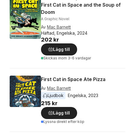
First Cat in Space and the Soup of
Doom
A Graphic Novel
Av
Mac Barnett
Häftad, Engelska, 2024
202 kr
Lägg till
Skickas
inom 3-6 vardagar
First Cat in Space Ate Pizza
Av
Mac Barnett
Ljudbok
Engelska
, 
2023
215 kr
Lägg till
Lyssna direkt efter köp