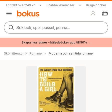
Fri frakt över 249 kr
•
Snabba leveranser
•
Billiga böcker
Sök bok, spel, pussel, penna...
Skapa nya rutiner – hälsoböcker upp till 50% →
Skönlitteratur
Romaner
Moderna och samtida romaner