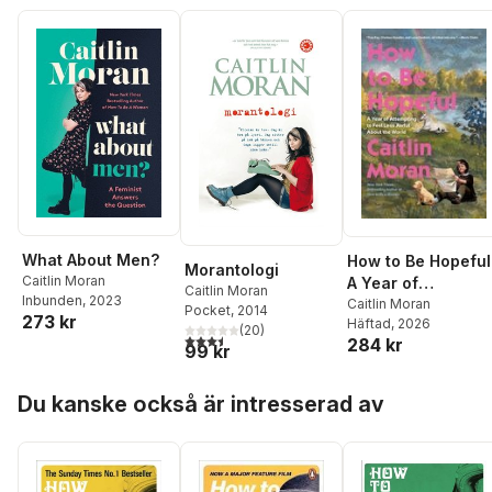
What About Men?
How to Be Hopeful
Morantologi
Caitlin Moran
A Year of
Caitlin Moran
Inbunden
, 2023
Attempting to Feel
Caitlin Moran
Pocket
, 2014
273 kr
Häftad
, 2026
Less Awful about
(
20
)
3,5
utav 5 stjärnor. Totalt antal röster:
284 kr
the World
99 kr
Hoppa över listan
Du kanske också är intresserad av