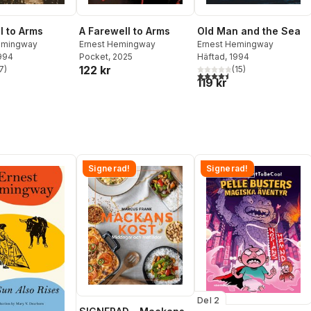
l to Arms
A Farewell to Arms
Old Man and the Sea
emingway
Ernest Hemingway
Ernest Hemingway
1994
Pocket
, 2025
Häftad
, 1994
122 kr
7
)
(
15
)
stjärnor. Totalt antal röster:
4,5
utav 5 stjärnor. Totalt ant
119 kr
Signerad!
Signerad!
Del 2