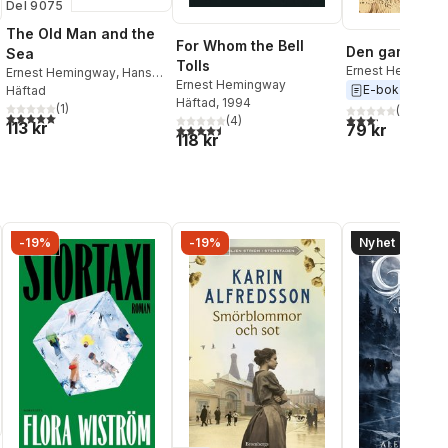
Del 9075
The Old Man and the
For Whom the Bell
Den gamle oc
Sea
Tolls
Ernest Hemingw
Ernest Hemingway
,
Hans-
Ernest Hemingway
E-bok
2013
Christian Oeser
Häftad
Häftad
, 1994
al röster:
(
1
)
(
5
)
5,0
utav 5 stjärnor. Totalt antal röster:
3,2
utav 5 stjärnor.
(
4
)
113 kr
79 kr
4,5
utav 5 stjärnor. Totalt antal röster:
118 kr
-19%
-19%
Nyhet