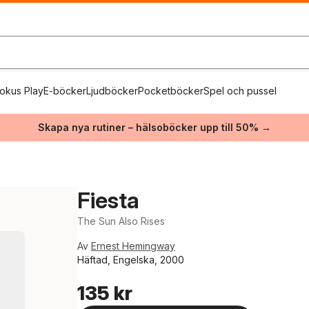
okus Play
E-böcker
Ljudböcker
Pocketböcker
Spel och pussel
Skapa nya rutiner – hälsoböcker upp till 50% →
Fiesta
The Sun Also Rises
Av
Ernest Hemingway
Häftad, Engelska, 2000
135 kr