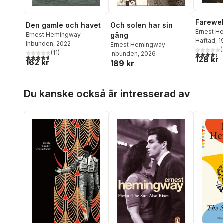
Farewel
Den gamle och havet
Och solen har sin
Ernest H
Ernest Hemingway
gång
Häftad
, 
Inbunden
, 2022
Ernest Hemingway
(
(
11
)
4,4
utav 5 
Inbunden
, 2026
4,6
utav 5 stjärnor. Totalt antal röster:
128 kr
162 kr
189 kr
Hoppa över listan
Du kanske också är intresserad av