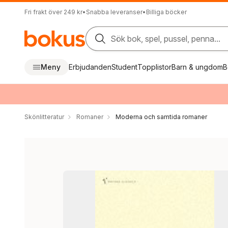
Fri frakt över 249 kr
•
Snabba leveranser
•
Billiga böcker
Sök bok, spel, pussel, penna...
Meny
Erbjudanden
Student
Topplistor
Barn & ungdom
B
Skönlitteratur
Romaner
Moderna och samtida romaner