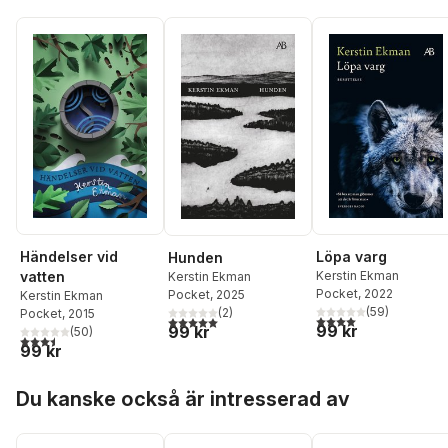
Händelser vid
Löpa varg
Hunden
vatten
Kerstin Ekman
Kerstin Ekman
Pocket
, 2022
Pocket
, 2025
Kerstin Ekman
(
59
)
(
2
)
Pocket
, 2015
4,0
utav 5 stjärnor. Tota
5,0
utav 5 stjärnor. Totalt antal röster:
99 kr
99 kr
(
50
)
3,5
utav 5 stjärnor. Totalt antal röster:
99 kr
Hoppa över listan
Du kanske också är intresserad av