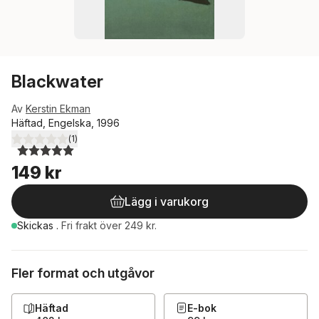
Blackwater
Av
Kerstin Ekman
Häftad, Engelska, 1996
(
1
)
5,0
utav 5 stjärnor. Totalt antal röster:
149 kr
Lägg i varukorg
Skickas
.
Fri frakt över 249 kr.
Fler format och utgåvor
Häftad
E-bok