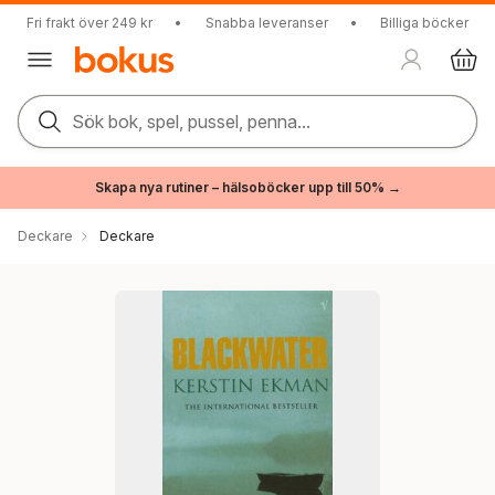
Fri frakt över 249 kr
•
Snabba leveranser
•
Billiga böcker
Sök bok, spel, pussel, penna...
Skapa nya rutiner – hälsoböcker upp till 50% →
Deckare
Deckare