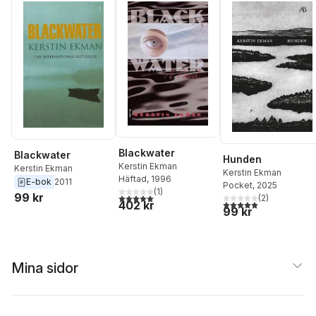
Blackwater
Blackwater
Hunden
Kerstin Ekman
Kerstin Ekman
Kerstin Ekman
Häftad
, 1996
E-bok
2011
Pocket
, 2025
(
1
)
99 kr
5,0
utav 5 stjärnor. Totalt antal röster:
(
2
)
5,0
utav 5 stjärnor. Tota
402 kr
99 kr
Mina sidor