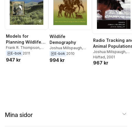
Models for
Wildlife
Radio Tracking an
Planning Wildlife
Demography
Animal Population
Conservation in
Frank R. Thompson
,
Joshua Millspaugh
,
Joshua Millspaugh
,
Joshua Millspaugh
E-bok
2011
Kristin E. Ryding
,
John
Large Landscapes
E-bok
2010
John M. Marzluff
Häftad
, 2001
R. Skalski
947 kr
994 kr
967 kr
Mina sidor