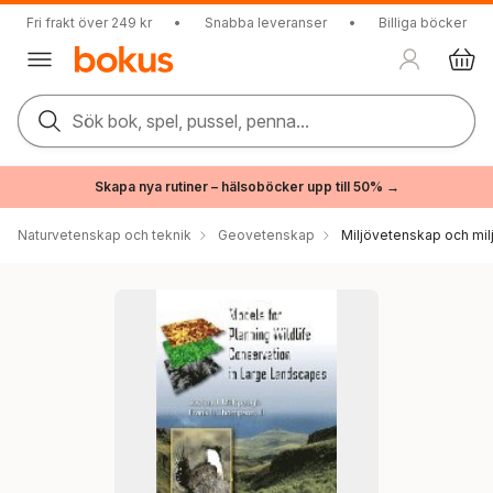
Fri frakt över 249 kr
•
Snabba leveranser
•
Billiga böcker
Sök bok, spel, pussel, penna...
Skapa nya rutiner – hälsoböcker upp till 50% →
Naturvetenskap och teknik
Geovetenskap
Miljövetenskap och milj