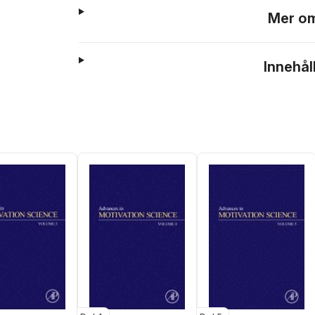
Mer om
Innehål