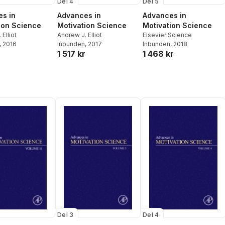
Del 4
Del 5
s in
Advances in
Advances in
ion Science
Motivation Science
Motivation Science
Elliot
Andrew J. Elliot
Elsevier Science
, 2016
Inbunden
, 2017
Inbunden
, 2018
r
1 517 kr
1 468 kr
Del 3
Del 4