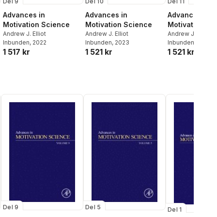
Del 9
Del 10
Del 11
Advances in
Advances in
Advances in
Motivation Science
Motivation Science
Motivation Sc
Andrew J. Elliot
Andrew J. Elliot
Andrew J. Elliot
Inbunden
, 2022
Inbunden
, 2023
Inbunden
, 2024
1 517 kr
1 521 kr
1 521 kr
Del 9
Del 5
Del 1