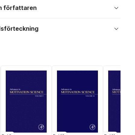
 författaren
lsförteckning