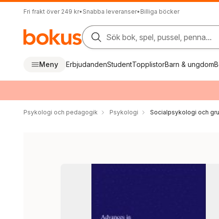
Fri frakt över 249 kr
•
Snabba leveranser
•
Billiga böcker
Sök bok, spel, pussel, penna...
Meny
Erbjudanden
Student
Topplistor
Barn & ungdom
B
Psykologi och pedagogik
Psykologi
Socialpsykologi och gr