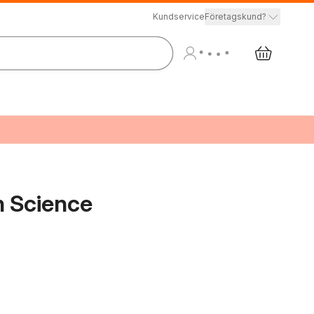
Kundservice
Företagskund?
n Science