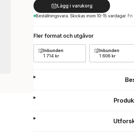
Lägg i varukorg
Beställningsvara.
Skickas
inom 10-15 vardagar
.
Fri
Fler format och utgåvor
Inbunden
Inbunden
1 714 kr
1 606 kr
Be
Produk
Utfors