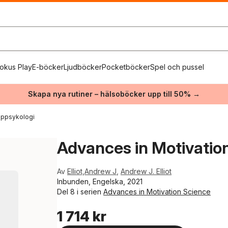
okus Play
E-böcker
Ljudböcker
Pocketböcker
Spel och pussel
Skapa nya rutiner – hälsoböcker upp till 50% →
uppsykologi
Advances in Motivatio
Av
Elliot,Andrew J
,
Andrew J. Elliot
Inbunden, Engelska, 2021
Del 8 i serien
Advances in Motivation Science
1 714 kr