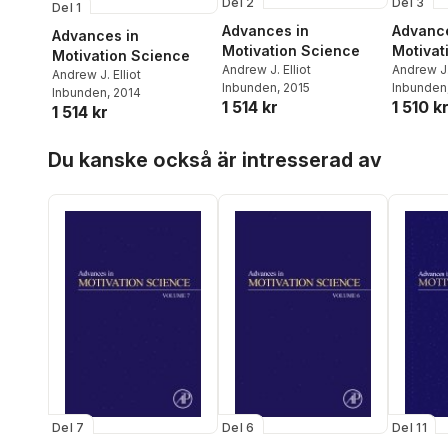
Del 2
Del 3
Del 1
Advances in
Advance
Advances in
Motivation Science
Motivat
Motivation Science
Andrew J. Elliot
Andrew J. 
Andrew J. Elliot
Inbunden
, 2015
Inbunden
Inbunden
, 2014
1 514 kr
1 510 k
1 514 kr
Hoppa över listan
Du kanske också är intresserad av
Del 7
Del 6
Del 11