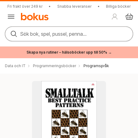
Fri frakt över 249 kr
•
Snabba leveranser
•
Billiga böcker
Sök bok, spel, pussel, penna...
Skapa nya rutiner – hälsoböcker upp till 50% →
Data och IT
Programmeringsböcker
Programspråk