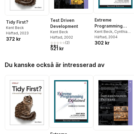
Extreme
Test Driven
Tidy First?
Programming
Development
Kent Beck
Explained
Kent Beck
,
Cynthia
Kent Beck
Häftad
, 2023
Andres
Häftad
, 2004
Häftad
, 2002
372 kr
302 kr
(
2
)
2,5
utav 5 stjärnor. Totalt antal röster:
521 kr
Hoppa över listan
Du kanske också är intresserad av