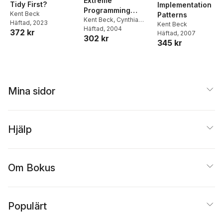
Extreme
Tidy First?
Implementation
Programming
Kent Beck
Patterns
Explained
Kent Beck
,
Cynthia
Häftad
, 2023
Kent Beck
Andres
Häftad
, 2004
372 kr
Häftad
, 2007
302 kr
345 kr
Mina sidor
Hjälp
Om Bokus
Populärt