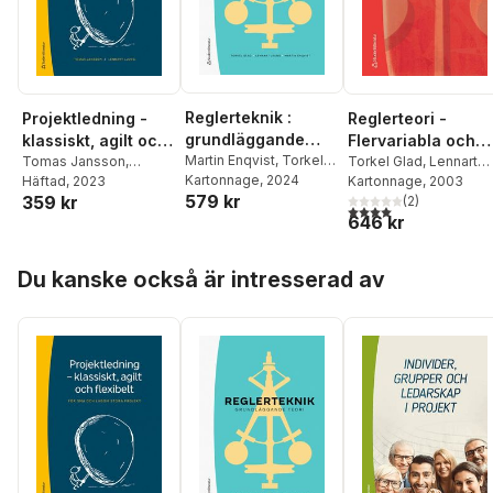
Reglerteknik :
Projektledning -
Reglerteori -
grundläggande
klassiskt, agilt och
Flervariabla och
teori
Martin Enqvist
,
Torkel
flexibelt : för små
Tomas Jansson
,
olinjära metoder
Torkel Glad
,
Lennart
Glad
Kartonnage
,
Lennart Ljung
, 2024
Lennart Ljung
Häftad
, 2023
Ljung
Kartonnage
, 2003
och lagom stora
579 kr
359 kr
(
2
)
projekt
4,0
utav 5 stjärnor. Tota
646 kr
Hoppa över listan
Du kanske också är intresserad av