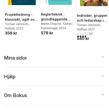
Reglerteknik :
Projektledning -
Individer, grupper
grundläggande
klassiskt, agilt och
och ledarskap i
teori
Martin Enqvist
,
Torkel
flexibelt : för små
Tomas Jansson
,
projekt
Tomas Jansson
,
Glad
Kartonnage
,
Lennart Ljung
, 2024
Lennart Ljung
Häftad
, 2023
och lagom stora
Lennart Ljung
Häftad
, 2017
579 kr
359 kr
(
5
)
projekt
4,0
utav 5 stjärnor. Tota
540 kr
Mina sidor
Hjälp
Om Bokus