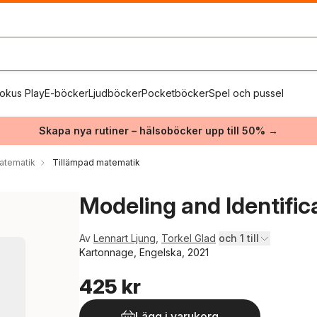
okus Play
E-böcker
Ljudböcker
Pocketböcker
Spel och pussel
Skapa nya rutiner – hälsoböcker upp till 50% →
atematik
Tillämpad matematik
Modeling and Identifi
Av
Lennart Ljung
,
Torkel Glad
och 1 till
Kartonnage, Engelska, 2021
425 kr
Lägg i varukorg