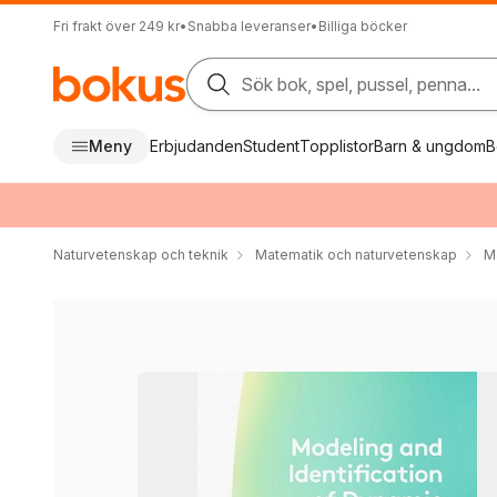
Fri frakt över 249 kr
•
Snabba leveranser
•
Billiga böcker
Sök bok, spel, pussel, penna...
Meny
Erbjudanden
Student
Topplistor
Barn & ungdom
B
Naturvetenskap och teknik
Matematik och naturvetenskap
M