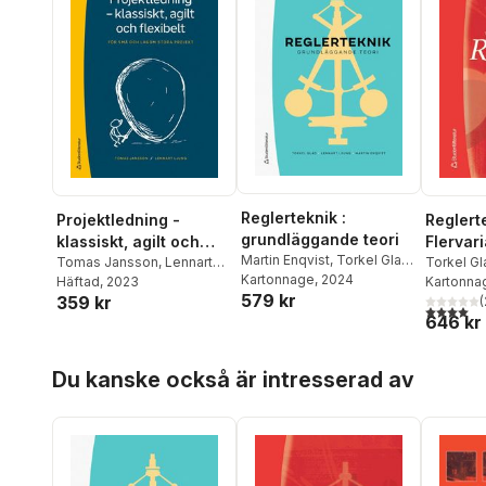
Reglerteknik :
Projektledning -
Reglerte
grundläggande teori
klassiskt, agilt och
Flervar
Martin Enqvist
,
Torkel Glad
,
flexibelt : för små och
Tomas Jansson
,
Lennart
olinjär
Torkel Gl
Lennart Ljung
Kartonnage
, 2024
Ljung
Häftad
, 2023
Kartonna
lagom stora projekt
579 kr
359 kr
(
4,0
utav 5 
646 kr
Hoppa över listan
Du kanske också är intresserad av