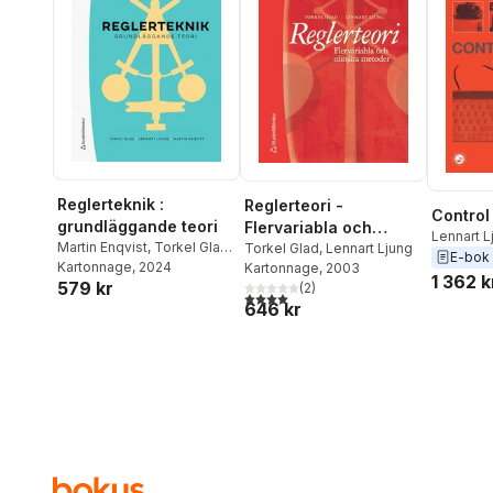
Reglerteknik :
Reglerteori -
Control
grundläggande teori
Flervariabla och
Lennart L
Martin Enqvist
,
Torkel Glad
,
olinjära metoder
Torkel Glad
,
Lennart Ljung
E-bok
Lennart Ljung
Kartonnage
, 2024
Kartonnage
, 2003
1 362 k
579 kr
(
2
)
4,0
utav 5 stjärnor. Totalt antal röster:
646 kr