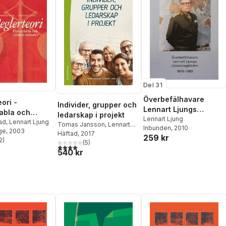
Del 31
Överbefälhavare
ori -
Individer, grupper och
Lennart Ljungs
iabla och
ledarskap i projekt
tjänstedagböcker
Lennart Ljung
a metoder
ad
,
Lennart Ljung
Tomas Jansson
,
Lennart
Inbunden
, 2010
1978-1983. Del 1
ge
, 2003
Ljung
Häftad
, 2017
259 kr
2
)
(
5
)
stjärnor. Totalt antal röster:
4,0
utav 5 stjärnor. Totalt antal röster:
540 kr