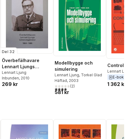
Del 32
Överbefälhavare
Modellbygge och
Control Theor
Lennart Ljungs
simulering
Lennart Ljung
,
To
tjänstedagböcker
Lennart Ljung
Lennart Ljung
,
Torkel Glad
E-bok
2018
Inbunden
, 2010
1984-1986. Del 2
Häftad
, 2003
269 kr
1 362 kr
(
2
)
4,0
utav 5 stjärnor. Totalt antal röster:
581 kr