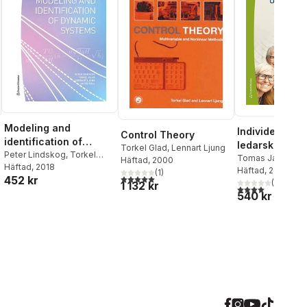
Modeling and
Individer, gru
Control Theory
identification of
ledarskap i pr
Torkel Glad
,
Lennart Ljung
dynamic systems :
Peter Lindskog
,
Torkel
Tomas Jansson
,
Häftad
, 2000
Glad
Häftad
,
Lennart Ljung
, 2018
,
Jacob
exercises
Ljung
Häftad
, 2017
(
1
)
5,0
utav 5 stjärnor. Totalt antal röster:
452 kr
Roll
(
5
)
1 132 kr
4,0
utav 5 stjärnor
540 kr