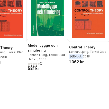
Modellbygge och
Control Theory
 Theory
simulering
Lennart Ljung
,
Torkel Glad
jung
,
Torkel Glad
Lennart Ljung
,
Torkel Glad
E-bok
2018
2018
Häftad
, 2003
1 362 kr
r
(
2
)
4,0
utav 5 stjärnor. Totalt antal röster:
581 kr